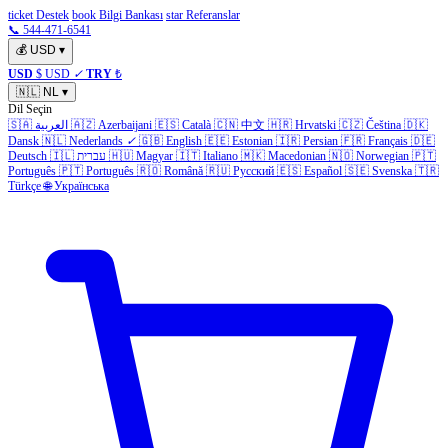
ticket Destek
book Bilgi Bankası
star Referanslar
📞 544-471-6541
💰
USD
▾
USD
$ USD
✓
TRY
₺
🇳🇱
NL
▾
Dil Seçin
🇸🇦
العربية
🇦🇿
Azerbaijani
🇪🇸
Català
🇨🇳
中文
🇭🇷
Hrvatski
🇨🇿
Čeština
🇩🇰
Dansk
🇳🇱
Nederlands
✓
🇬🇧
English
🇪🇪
Estonian
🇮🇷
Persian
🇫🇷
Français
🇩🇪
Deutsch
🇮🇱
עברית
🇭🇺
Magyar
🇮🇹
Italiano
🇲🇰
Macedonian
🇳🇴
Norwegian
🇵🇹
Português
🇵🇹
Português
🇷🇴
Română
🇷🇺
Русский
🇪🇸
Español
🇸🇪
Svenska
🇹🇷
Türkçe
🌐
Українська