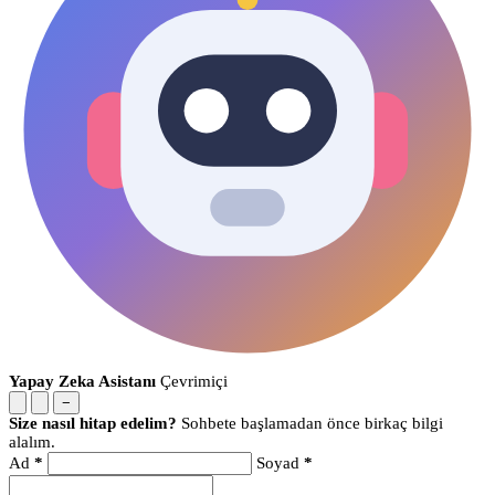
Yapay Zeka Asistanı
Çevrimiçi
−
Size nasıl hitap edelim?
Sohbete başlamadan önce birkaç bilgi
alalım.
Ad
*
Soyad
*