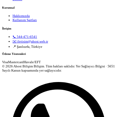
Kurumsal
Hakkımızda
Kullanım Şartları
İletişim
📞 544-471-6541
✉️ iletisim@ahost.web.tr
📍 Şanlıurfa, Türkiye
Ödeme Yöntemleri
Visa
Mastercard
Havale/EFT
© 2026 Ahost Bilişim Bilişim. Tüm hakları saklıdır.
Yer Sağlayıcı Bilgisi · 5651
Sayılı Kanun kapsamında yer sağlayıcıdır.