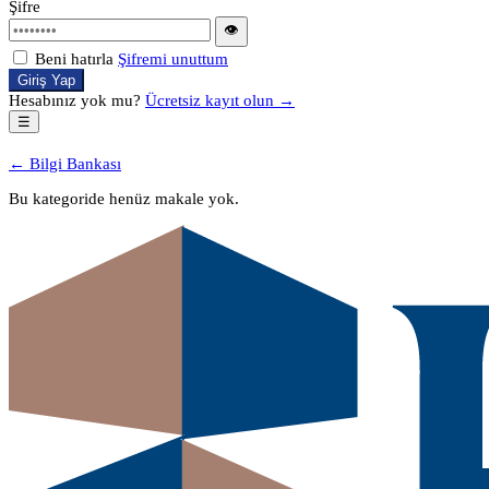
Şifre
👁
Beni hatırla
Şifremi unuttum
Giriş Yap
Hesabınız yok mu?
Ücretsiz kayıt olun →
☰
← Bilgi Bankası
Bu kategoride henüz makale yok.