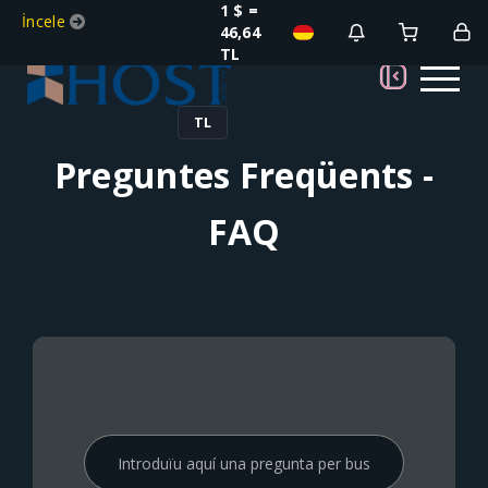
1 $ =
İncele
46,64
TL
TL
Preguntes Freqüents -
FAQ