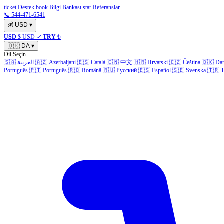
ticket Destek
book Bilgi Bankası
star Referanslar
📞 544-471-6541
💰
USD
▾
USD
$ USD
✓
TRY
₺
🇩🇰
DA
▾
Dil Seçin
🇸🇦
العربية
🇦🇿
Azerbaijani
🇪🇸
Català
🇨🇳
中文
🇭🇷
Hrvatski
🇨🇿
Čeština
🇩🇰
Da
Português
🇵🇹
Português
🇷🇴
Română
🇷🇺
Русский
🇪🇸
Español
🇸🇪
Svenska
🇹🇷
T