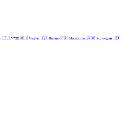
h
🇮🇱
עברית
🇭🇺
Magyar
🇮🇹
Italiano
🇲🇰
Macedonian
🇳🇴
Norwegian
🇵🇹