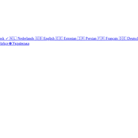
nsk
✓
🇳🇱
Nederlands
🇬🇧
English
🇪🇪
Estonian
🇮🇷
Persian
🇫🇷
Français
🇩🇪
Deutsc
ürkçe
🌐
Українська