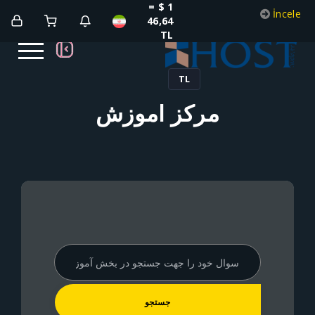
1 $ =
46,64
TL
TL
مرکز آموزش