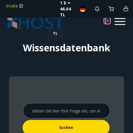
1 $ =
İncele
46,64
TL
TL
Wissensdatenbank