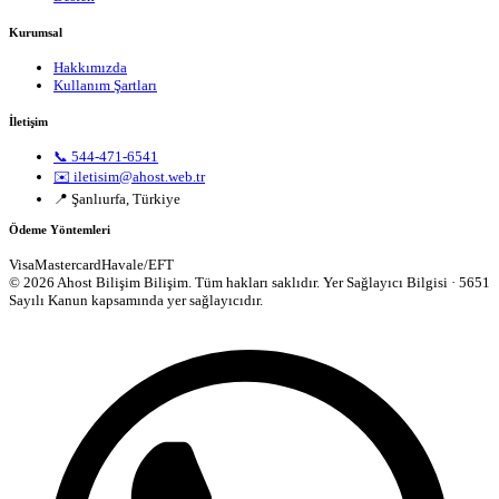
Kurumsal
Hakkımızda
Kullanım Şartları
İletişim
📞 544-471-6541
✉️ iletisim@ahost.web.tr
📍 Şanlıurfa, Türkiye
Ödeme Yöntemleri
Visa
Mastercard
Havale/EFT
© 2026 Ahost Bilişim Bilişim. Tüm hakları saklıdır.
Yer Sağlayıcı Bilgisi · 5651
Sayılı Kanun kapsamında yer sağlayıcıdır.