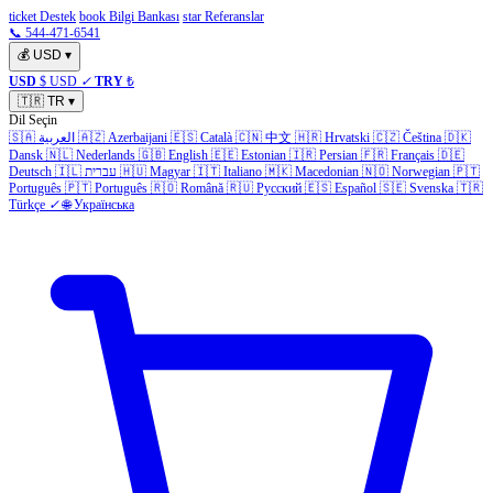
ticket Destek
book Bilgi Bankası
star Referanslar
📞 544-471-6541
💰
USD
▾
USD
$ USD
✓
TRY
₺
🇹🇷
TR
▾
Dil Seçin
🇸🇦
العربية
🇦🇿
Azerbaijani
🇪🇸
Català
🇨🇳
中文
🇭🇷
Hrvatski
🇨🇿
Čeština
🇩🇰
Dansk
🇳🇱
Nederlands
🇬🇧
English
🇪🇪
Estonian
🇮🇷
Persian
🇫🇷
Français
🇩🇪
Deutsch
🇮🇱
עברית
🇭🇺
Magyar
🇮🇹
Italiano
🇲🇰
Macedonian
🇳🇴
Norwegian
🇵🇹
Português
🇵🇹
Português
🇷🇴
Română
🇷🇺
Русский
🇪🇸
Español
🇸🇪
Svenska
🇹🇷
Türkçe
✓
🌐
Українська