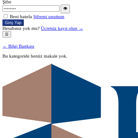
Şifre
👁
Beni hatırla
Şifremi unuttum
Giriş Yap
Hesabınız yok mu?
Ücretsiz kayıt olun →
☰
← Bilgi Bankası
Bu kategoride henüz makale yok.