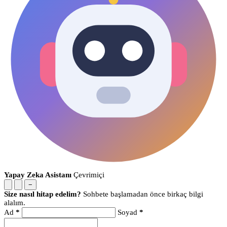
Yapay Zeka Asistanı
Çevrimiçi
−
Size nasıl hitap edelim?
Sohbete başlamadan önce birkaç bilgi
alalım.
Ad
*
Soyad
*