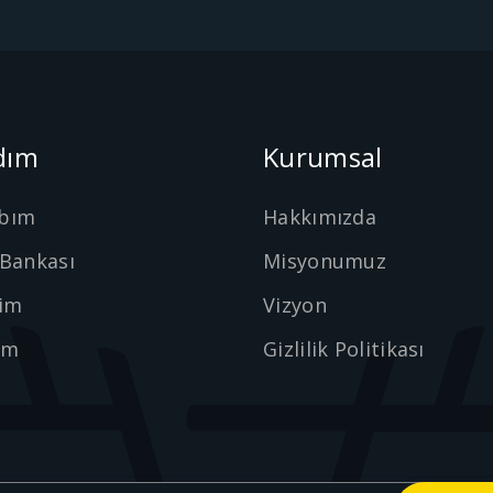
dım
Kurumsal
bım
Hakkımızda
 Bankası
Misyonumuz
şim
Vizyon
ım
Gizlilik Politikası