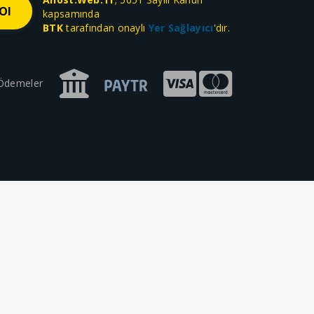
kapsamında
BTK
tarafından onaylı
Yer Sağlayıcı
'dır.
 Ödemeler