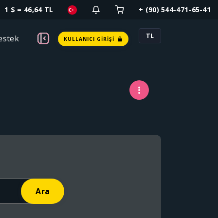
1 $ = 46,64 TL
+ (90) 544-471-65-41
TL
estek
KULLANICI GIRIŞI