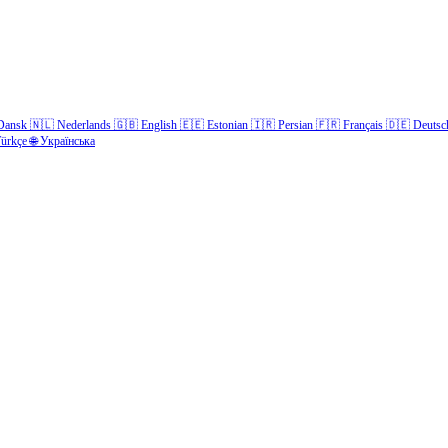
Dansk
🇳🇱
Nederlands
🇬🇧
English
🇪🇪
Estonian
🇮🇷
Persian
🇫🇷
Français
🇩🇪
Deutsc
ürkçe
🌐
Українська