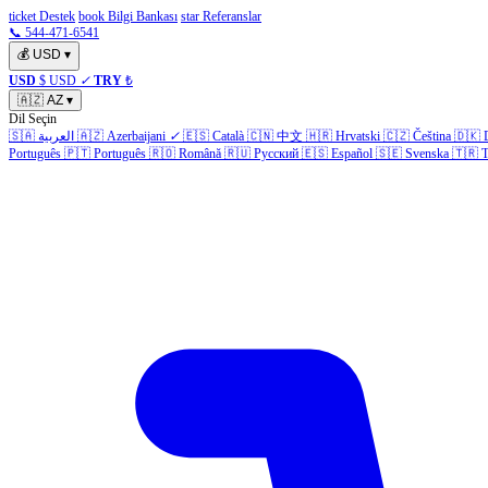
ticket Destek
book Bilgi Bankası
star Referanslar
📞 544-471-6541
💰
USD
▾
USD
$ USD
✓
TRY
₺
🇦🇿
AZ
▾
Dil Seçin
🇸🇦
العربية
🇦🇿
Azerbaijani
✓
🇪🇸
Català
🇨🇳
中文
🇭🇷
Hrvatski
🇨🇿
Čeština
🇩🇰
Português
🇵🇹
Português
🇷🇴
Română
🇷🇺
Русский
🇪🇸
Español
🇸🇪
Svenska
🇹🇷
T