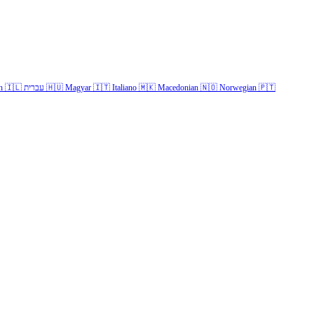
h
🇮🇱
עברית
🇭🇺
Magyar
🇮🇹
Italiano
🇲🇰
Macedonian
🇳🇴
Norwegian
🇵🇹