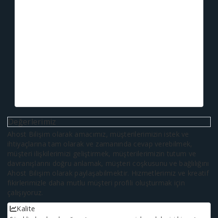
Değerlerimiz
Ahost Bilişim olarak amacımız, müşterilerimizin istek ve
ihtiyaçlarına tam olarak ve zamanında cevap verebilmek,
müşteri ilişkilerimizi geliştirmek, müşterilerimizin tutum ve
davranışlarını doğru anlamak, müşteri coşkusunu ve bağlılığını
Ahost Bilişim olarak paylaşabilmektir. Hizmetlerimiz ve kreatif
fikirlerimizle daha mutlu müşteri profili oluşturmak için
çalışıyoruz.
Kalite