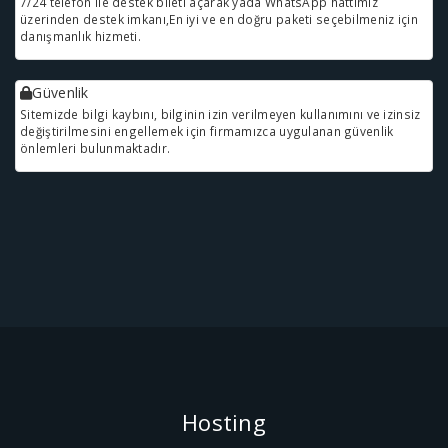
7/24 telefon ile destek bileti açarak yada WhatsApp hattımız
üzerinden destek imkanı,En iyi ve en doğru paketi seçebilmeniz için
danışmanlık hizmeti.
Güvenlik
Sitemizde bilgi kaybını, bilginin izin verilmeyen kullanımını ve izinsiz
değiştirilmesini engellemek için firmamızca uygulanan güvenlik
önlemleri bulunmaktadır.
Hosting