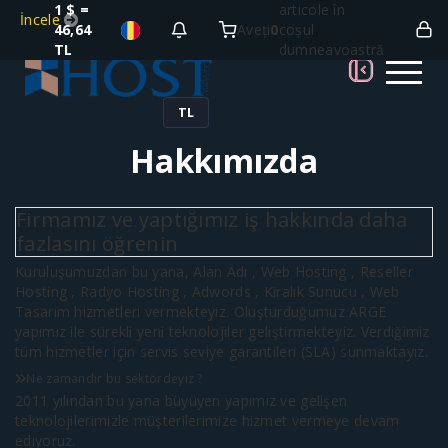
1 $ =
articole în
İncele
46,64
Aveți
0
coșul
TL
dumneavoastră
TL
Hakkımızda
Firmamız ve yaptığımız iş hakkında daha
fazlasını öğrenin
Kuruluşumuzdan bu yana, Alan Adı , Web Hosting , Reseller
Hosting , Radyo Hosting , Adwords , Kiralık Sunucu , Web
Tasarım hizmetleri vermekteyiz. Oluşturduğumuz ARGE
yapımız ile sürekli yeni teknolojiler geliştirmekteyiz. Verdiğimiz
tüm hizmetler için servis seviye garantileri (SLA) sunmaktayız.
Ne zamandır bu sektördeyiz ?
2011 yılından bu yana büyüyen yapımız ve gelişen
teknolojilerimizle müşterilerimize hizmet vermeye devam
ediyoruz.