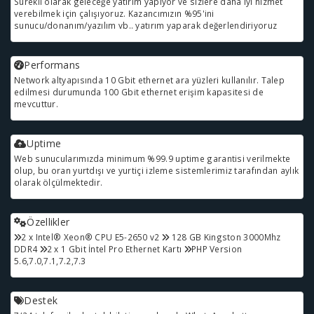
Sürekli olarak geleceğe yatırım yapıyor ve sizlere daha iyi hizmet
verebilmek için çalışıyoruz. Kazancımızın %95'ini
sunucu/donanım/yazılım vb.. yatırım yaparak değerlendiriyoruz
Performans
Network altyapısında 10 Gbit ethernet ara yüzleri kullanılır. Talep
edilmesi durumunda 100 Gbit ethernet erişim kapasitesi de
mevcuttur.
Uptime
Web sunucularımızda minimum %99.9 uptime garantisi verilmekte
olup, bu oran yurtdışı ve yurtiçi izleme sistemlerimiz tarafından aylık
olarak ölçülmektedir.
Özellikler
2 x Intel® Xeon® CPU E5-2650 v2
128 GB Kingston 3000Mhz
DDR4
2 x 1 Gbit İntel Pro Ethernet Kartı
PHP Version
5.6,7.0,7.1,7.2,7.3
Destek