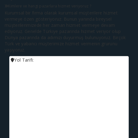
Kimlere ve hangi pazarlara hizmet veriyoruz ?
Kurumsal bir firma olarak kurumsal müşterilere hizmet
vermeye özen gösteriyoruz. Bunun yanında bireysel
müşterilerimizede her zaman hizmet vermeye devam
ediyoruz. Genelde Türkiye pazarında hizmet veriyor olup
Dünya pazarında da adımızı duyurmuş bulunuyoruz. Birçok
Türk ve yabancı müşterimize hizmet vermenin grurunu
yaşıyoruz.
Yol Tarifi: