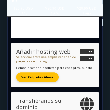
.biz
$20.90 USD
$20.90 USD
$20.90 USD
1 Año
1 Año
1 Año
.info
$5.50 USD
$5.50 USD
$5.50 USD
1 Año
1 Año
1 Año
Añadir hosting web
Seleccione entre una amplia variedad de
paquetes de hosting
Hemos diseñado paquetes para cada presupuesto
Ver Paquetes Ahora
Transfiéranos su
dominio