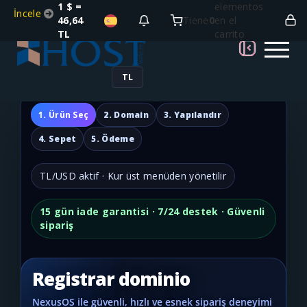
1 $ =
elementos
İncele
46,64
Tiene
0
en el
TL
carrito
TL
1. Ürün Seç
2. Domain
3. Yapılandır
4. Sepet
5. Ödeme
TL/USD aktif · Kur üst menüden yönetilir
15 gün iade garantisi · 7/24 destek · Güvenli
sipariş
Registrar dominio