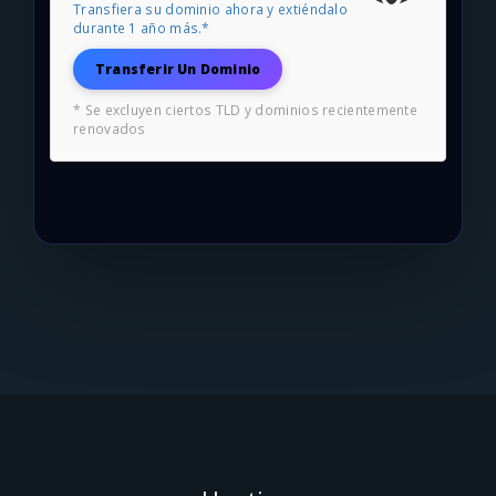
Transfiera su dominio ahora y extiéndalo
durante 1 año más.*
Transferir Un Dominio
* Se excluyen ciertos TLD y dominios recientemente
renovados