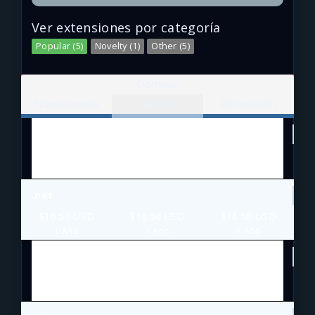
Ver extensiones por categoría
Popular (5)
Novelty (1)
Other (5)
Dominio
Nuevo precio
Transferir
Renovación
.com
$13.20 USD
$13.20 USD
$13.20 USD
1 Año
1 Año
1 Año
.net
$16.50 USD
$16.50 USD
$16.50 USD
1 Año
1 Año
1 Año
.org
$9.90 USD
$9.90 USD
$9.90 USD
1 Año
1 Año
1 Año