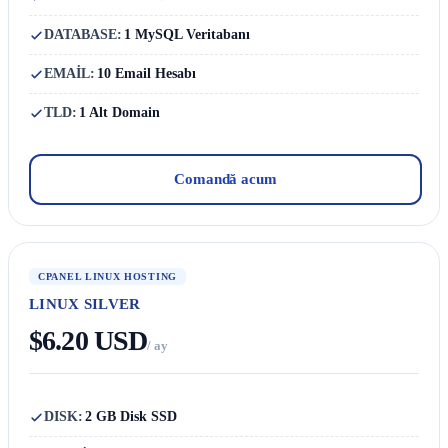
DATABASE:
1 MySQL Veritabanı
EMAİL:
10 Email Hesabı
TLD:
1 Alt Domain
Comandă acum
CPANEL LINUX HOSTING
LINUX SILVER
$6.20 USD
/ ay
DISK:
2 GB Disk SSD