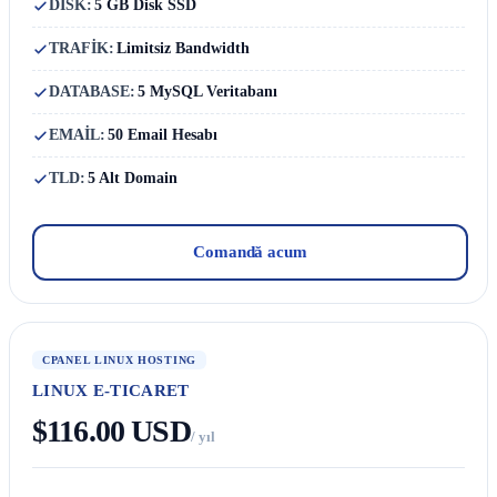
DISK:
5 GB Disk SSD
TRAFİK:
Limitsiz Bandwidth
DATABASE:
5 MySQL Veritabanı
EMAİL:
50 Email Hesabı
TLD:
5 Alt Domain
Comandă acum
CPANEL LINUX HOSTING
LINUX E-TICARET
$116.00 USD
/ yıl