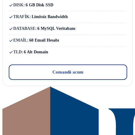
DISK:
6 GB Disk SSD
TRAFİK:
Limitsiz Bandwidth
DATABASE:
6 MySQL Veritabanı
EMAİL:
60 Email Hesabı
TLD:
6 Alt Domain
Comandă acum