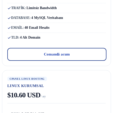
TRAFİK:
Limitsiz Bandwidth
DATABASE:
4 MySQL Veritabanı
EMAİL:
40 Email Hesabı
TLD:
4 Alt Domain
Comandă acum
CPANEL LINUX HOSTING
LINUX KURUMSAL
$10.60 USD
/ ay