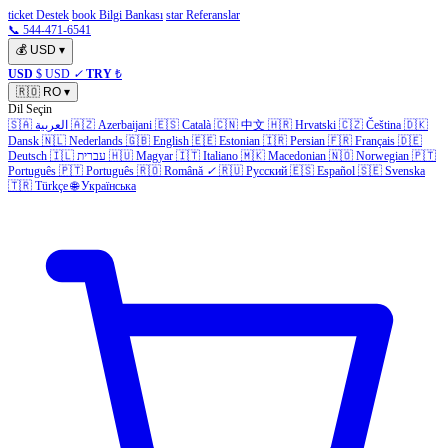
ticket Destek
book Bilgi Bankası
star Referanslar
📞 544-471-6541
💰
USD
▾
USD
$ USD
✓
TRY
₺
🇷🇴
RO
▾
Dil Seçin
🇸🇦
العربية
🇦🇿
Azerbaijani
🇪🇸
Català
🇨🇳
中文
🇭🇷
Hrvatski
🇨🇿
Čeština
🇩🇰
Dansk
🇳🇱
Nederlands
🇬🇧
English
🇪🇪
Estonian
🇮🇷
Persian
🇫🇷
Français
🇩🇪
Deutsch
🇮🇱
עברית
🇭🇺
Magyar
🇮🇹
Italiano
🇲🇰
Macedonian
🇳🇴
Norwegian
🇵🇹
Português
🇵🇹
Português
🇷🇴
Română
✓
🇷🇺
Русский
🇪🇸
Español
🇸🇪
Svenska
🇹🇷
Türkçe
🌐
Українська