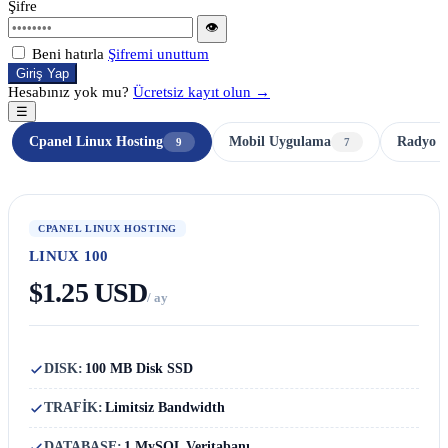
Şifre
👁
Beni hatırla
Şifremi unuttum
Giriş Yap
Hesabınız yok mu?
Ücretsiz kayıt olun →
☰
Cpanel Linux Hosting
Mobil Uygulama
Radyo H
9
7
CPANEL LINUX HOSTING
LINUX 100
$1.25 USD
/ ay
DISK:
100 MB Disk SSD
TRAFİK:
Limitsiz Bandwidth
DATABASE:
1 MySQL Veritabanı