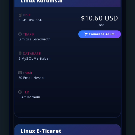
Linux Kurumsal
DISK
$10.60 USD
5 GB Disk SSD
Lunar
TRAFİK
Comandă Acum
Limitsiz Bandwidth
DATABASE
5 MySQL Veritabanı
EMAİL
50 Email Hesabı
TLD
5 Alt Domain
Linux E-Ticaret