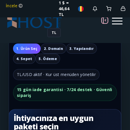
1 $ =
İncele
46,64
TL
TL
1. Ürün Seç
2. Domain
3. Yapılandır
4. Sepet
5. Ödeme
TL/USD aktif · Kur üst menüden yönetilir
15 gün iade garantisi · 7/24 destek · Güvenli
sipariş
İhtiyacınıza en uygun
paketi seçin