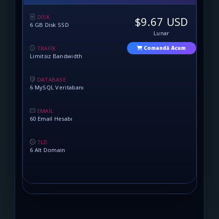
DISK
$9.67 USD
6 GB Disk SSD
Lunar
TRAFİK
Comandă Acum
Limitsiz Bandwidth
DATABASE
6 MySQL Veritabanı
EMAİL
60 Email Hesabı
TLD
6 Alt Domain