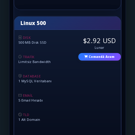
Linux 500
DISK
$2.92 USD
500 MB Disk SSD
Lunar
TRAFİK
Comandă Acum
Limitsiz Bandwidth
DATABASE
1 MySQL Veritabanı
EMAİL
5 Email Hesabı
TLD
1 Alt Domain