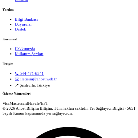
Yardım
Bilgi Bankası
Duyurular
Destek
Kurumsal
Hakkımızda
Kullanım Şartları
İletişim
📞 544-471-6541
✉️ iletisim@ahost.web.tr
📍 Şanlıurfa, Türkiye
Ödeme Yöntemleri
Visa
Mastercard
Havale/EFT
© 2026 Ahost Bilişim Bilişim. Tüm hakları saklıdır.
Yer Sağlayıcı Bilgisi · 5651
Sayılı Kanun kapsamında yer sağlayıcıdır.