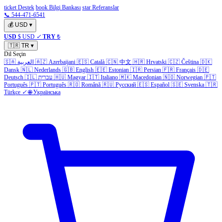
ticket Destek
book Bilgi Bankası
star Referanslar
📞 544-471-6541
💰
USD
▾
USD
$ USD
✓
TRY
₺
🇹🇷
TR
▾
Dil Seçin
🇸🇦
العربية
🇦🇿
Azerbaijani
🇪🇸
Català
🇨🇳
中文
🇭🇷
Hrvatski
🇨🇿
Čeština
🇩🇰
Dansk
🇳🇱
Nederlands
🇬🇧
English
🇪🇪
Estonian
🇮🇷
Persian
🇫🇷
Français
🇩🇪
Deutsch
🇮🇱
עברית
🇭🇺
Magyar
🇮🇹
Italiano
🇲🇰
Macedonian
🇳🇴
Norwegian
🇵🇹
Português
🇵🇹
Português
🇷🇴
Română
🇷🇺
Русский
🇪🇸
Español
🇸🇪
Svenska
🇹🇷
Türkçe
✓
🌐
Українська