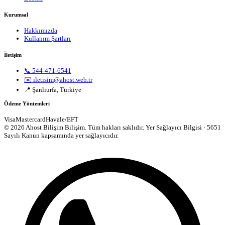
Kurumsal
Hakkımızda
Kullanım Şartları
İletişim
📞 544-471-6541
✉️ iletisim@ahost.web.tr
📍 Şanlıurfa, Türkiye
Ödeme Yöntemleri
Visa
Mastercard
Havale/EFT
© 2026 Ahost Bilişim Bilişim. Tüm hakları saklıdır.
Yer Sağlayıcı Bilgisi · 5651
Sayılı Kanun kapsamında yer sağlayıcıdır.