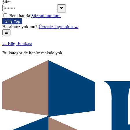
Şifre
👁
Beni hatırla
Şifremi unuttum
Giriş Yap
Hesabınız yok mu?
Ücretsiz kayıt olun →
☰
← Bilgi Bankası
Bu kategoride henüz makale yok.