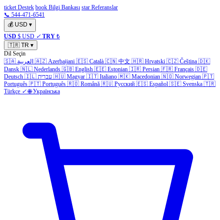
ticket Destek
book Bilgi Bankası
star Referanslar
📞 544-471-6541
💰
USD
▾
USD
$ USD
✓
TRY
₺
🇹🇷
TR
▾
Dil Seçin
🇸🇦
العربية
🇦🇿
Azerbaijani
🇪🇸
Català
🇨🇳
中文
🇭🇷
Hrvatski
🇨🇿
Čeština
🇩🇰
Dansk
🇳🇱
Nederlands
🇬🇧
English
🇪🇪
Estonian
🇮🇷
Persian
🇫🇷
Français
🇩🇪
Deutsch
🇮🇱
עברית
🇭🇺
Magyar
🇮🇹
Italiano
🇲🇰
Macedonian
🇳🇴
Norwegian
🇵🇹
Português
🇵🇹
Português
🇷🇴
Română
🇷🇺
Русский
🇪🇸
Español
🇸🇪
Svenska
🇹🇷
Türkçe
✓
🌐
Українська