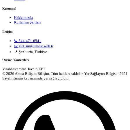
Kurumsal
Hakkımızda
Kullanım Şartları
İletişim
📞 544-471-6541
✉️ iletisim@ahost.web.tr
📍 Şanlıurfa, Türkiye
Ödeme Yöntemleri
Visa
Mastercard
Havale/EFT
© 2026 Ahost Bilişim Bilişim. Tüm hakları saklıdır.
Yer Sağlayıcı Bilgisi · 5651
Sayılı Kanun kapsamında yer sağlayıcıdır.