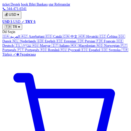
ticket Destek
book Bilgi Bankası
star Referanslar
📞 544-471-6541
💰
USD
▾
USD
$ USD
✓
TRY
₺
🇹🇷
TR
▾
Dil Seçin
🇸🇦
العربية
🇦🇿
Azerbaijani
🇪🇸
Català
🇨🇳
中文
🇭🇷
Hrvatski
🇨🇿
Čeština
🇩🇰
Dansk
🇳🇱
Nederlands
🇬🇧
English
🇪🇪
Estonian
🇮🇷
Persian
🇫🇷
Français
🇩🇪
Deutsch
🇮🇱
עברית
🇭🇺
Magyar
🇮🇹
Italiano
🇲🇰
Macedonian
🇳🇴
Norwegian
🇵🇹
Português
🇵🇹
Português
🇷🇴
Română
🇷🇺
Русский
🇪🇸
Español
🇸🇪
Svenska
🇹🇷
Türkçe
✓
🌐
Українська