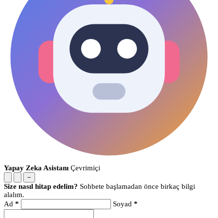
Yapay Zeka Asistanı
Çevrimiçi
−
Size nasıl hitap edelim?
Sohbete başlamadan önce birkaç bilgi
alalım.
Ad
*
Soyad
*