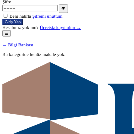
Şifre
👁
Beni hatırla
Şifremi unuttum
Giriş Yap
Hesabınız yok mu?
Ücretsiz kayıt olun →
☰
← Bilgi Bankası
Bu kategoride henüz makale yok.