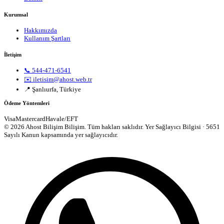
Kurumsal
Hakkımızda
Kullanım Şartları
İletişim
📞 544-471-6541
✉️ iletisim@ahost.web.tr
📍 Şanlıurfa, Türkiye
Ödeme Yöntemleri
Visa
Mastercard
Havale/EFT
© 2026 Ahost Bilişim Bilişim. Tüm hakları saklıdır.
Yer Sağlayıcı Bilgisi · 5651
Sayılı Kanun kapsamında yer sağlayıcıdır.