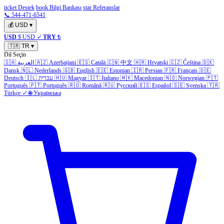
ticket Destek
book Bilgi Bankası
star Referanslar
📞 544-471-6541
💰
USD
▾
USD
$ USD
✓
TRY
₺
🇹🇷
TR
▾
Dil Seçin
🇸🇦
العربية
🇦🇿
Azerbaijani
🇪🇸
Català
🇨🇳
中文
🇭🇷
Hrvatski
🇨🇿
Čeština
🇩🇰
Dansk
🇳🇱
Nederlands
🇬🇧
English
🇪🇪
Estonian
🇮🇷
Persian
🇫🇷
Français
🇩🇪
Deutsch
🇮🇱
עברית
🇭🇺
Magyar
🇮🇹
Italiano
🇲🇰
Macedonian
🇳🇴
Norwegian
🇵🇹
Português
🇵🇹
Português
🇷🇴
Română
🇷🇺
Русский
🇪🇸
Español
🇸🇪
Svenska
🇹🇷
Türkçe
✓
🌐
Українська