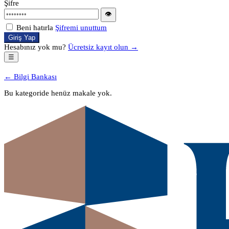
Şifre
👁
Beni hatırla
Şifremi unuttum
Giriş Yap
Hesabınız yok mu?
Ücretsiz kayıt olun →
☰
← Bilgi Bankası
Bu kategoride henüz makale yok.