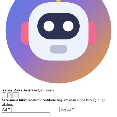
Yapay Zeka Asistanı
Çevrimiçi
−
Size nasıl hitap edelim?
Sohbete başlamadan önce birkaç bilgi
alalım.
Ad
*
Soyad
*