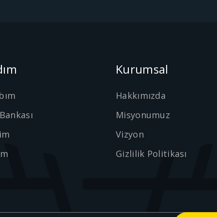
dım
Kurumsal
bım
Hakkımızda
 Bankası
Misyonumuz
şim
Vizyon
ım
Gizlilik Politikası