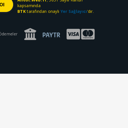
kapsamında
BTK
tarafından onaylı
Yer Sağlayıcı
'dır.
 Ödemeler