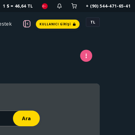
1 $ = 46,64 TL
+ (90) 544-471-65-41
TL
estek
KULLANICI GIRIŞI