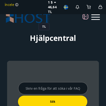
1 $ =
İncele
46,64
TL
TL
Hjälpcentral