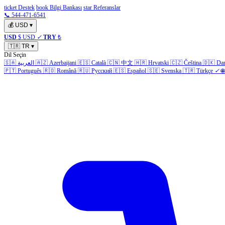
ticket Destek
book Bilgi Bankası
star Referanslar
📞 544-471-6541
💰
USD
▾
USD
$ USD
✓
TRY
₺
🇹🇷
TR
▾
Dil Seçin
🇸🇦
العربية
🇦🇿
Azerbaijani
🇪🇸
Català
🇨🇳
中文
🇭🇷
Hrvatski
🇨🇿
Čeština
🇩🇰
Da
🇵🇹
Português
🇷🇴
Română
🇷🇺
Русский
🇪🇸
Español
🇸🇪
Svenska
🇹🇷
Türkçe
✓
🌐