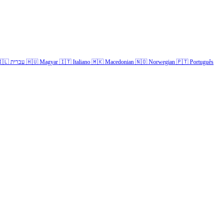
🇱
עברית
🇭🇺
Magyar
🇮🇹
Italiano
🇲🇰
Macedonian
🇳🇴
Norwegian
🇵🇹
Português