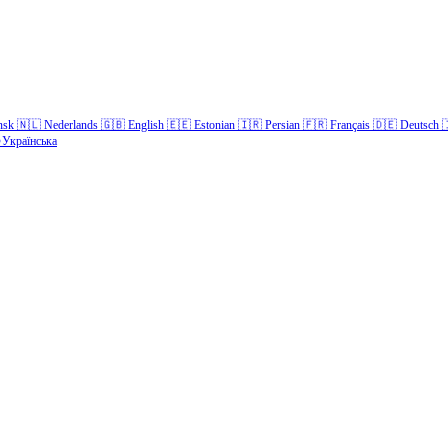
nsk
🇳🇱
Nederlands
🇬🇧
English
🇪🇪
Estonian
🇮🇷
Persian
🇫🇷
Français
🇩🇪
Deutsch

Українська