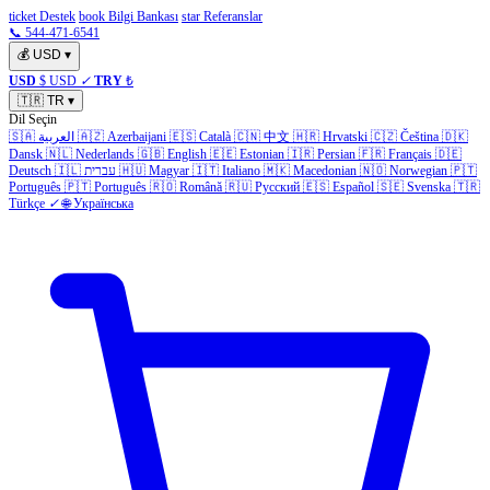
ticket Destek
book Bilgi Bankası
star Referanslar
📞 544-471-6541
💰
USD
▾
USD
$ USD
✓
TRY
₺
🇹🇷
TR
▾
Dil Seçin
🇸🇦
العربية
🇦🇿
Azerbaijani
🇪🇸
Català
🇨🇳
中文
🇭🇷
Hrvatski
🇨🇿
Čeština
🇩🇰
Dansk
🇳🇱
Nederlands
🇬🇧
English
🇪🇪
Estonian
🇮🇷
Persian
🇫🇷
Français
🇩🇪
Deutsch
🇮🇱
עברית
🇭🇺
Magyar
🇮🇹
Italiano
🇲🇰
Macedonian
🇳🇴
Norwegian
🇵🇹
Português
🇵🇹
Português
🇷🇴
Română
🇷🇺
Русский
🇪🇸
Español
🇸🇪
Svenska
🇹🇷
Türkçe
✓
🌐
Українська