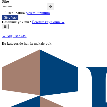
Şifre
👁
Beni hatırla
Şifremi unuttum
Giriş Yap
Hesabınız yok mu?
Ücretsiz kayıt olun →
☰
← Bilgi Bankası
Bu kategoride henüz makale yok.