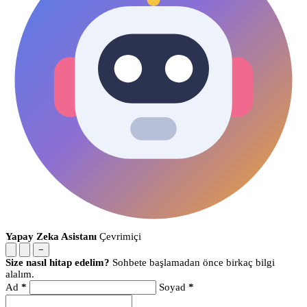
Yapay Zeka Asistanı
Çevrimiçi
−
Size nasıl hitap edelim?
Sohbete başlamadan önce birkaç bilgi
alalım.
Ad
*
Soyad
*