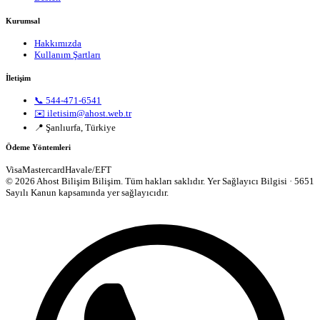
Kurumsal
Hakkımızda
Kullanım Şartları
İletişim
📞 544-471-6541
✉️ iletisim@ahost.web.tr
📍 Şanlıurfa, Türkiye
Ödeme Yöntemleri
Visa
Mastercard
Havale/EFT
© 2026 Ahost Bilişim Bilişim. Tüm hakları saklıdır.
Yer Sağlayıcı Bilgisi · 5651
Sayılı Kanun kapsamında yer sağlayıcıdır.