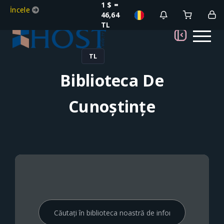
1 $ =
İncele
46,64
TL
TL
Biblioteca De
Cunoștințe