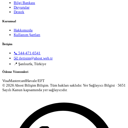
Bilgi Bankası
Duyurular
Destek
Kurumsal
Hakkımızda
Kullanım Şartları
İletişim
📞 544-471-6541
✉️ iletisim@ahost.web.tr
📍 Şanlıurfa, Türkiye
Ödeme Yöntemleri
Visa
Mastercard
Havale/EFT
© 2026 Ahost Bilişim Bilişim. Tüm hakları saklıdır.
Yer Sağlayıcı Bilgisi · 5651
Sayılı Kanun kapsamında yer sağlayıcıdır.