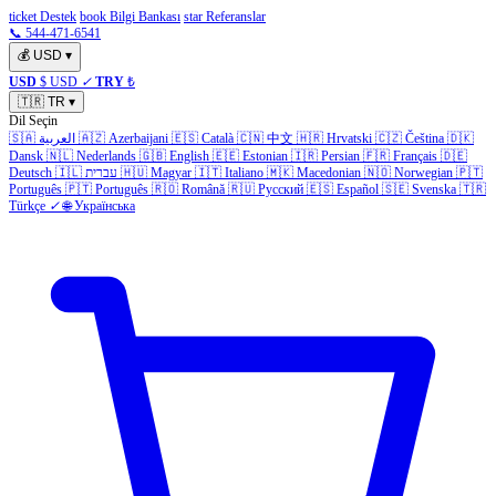
ticket Destek
book Bilgi Bankası
star Referanslar
📞 544-471-6541
💰
USD
▾
USD
$ USD
✓
TRY
₺
🇹🇷
TR
▾
Dil Seçin
🇸🇦
العربية
🇦🇿
Azerbaijani
🇪🇸
Català
🇨🇳
中文
🇭🇷
Hrvatski
🇨🇿
Čeština
🇩🇰
Dansk
🇳🇱
Nederlands
🇬🇧
English
🇪🇪
Estonian
🇮🇷
Persian
🇫🇷
Français
🇩🇪
Deutsch
🇮🇱
עברית
🇭🇺
Magyar
🇮🇹
Italiano
🇲🇰
Macedonian
🇳🇴
Norwegian
🇵🇹
Português
🇵🇹
Português
🇷🇴
Română
🇷🇺
Русский
🇪🇸
Español
🇸🇪
Svenska
🇹🇷
Türkçe
✓
🌐
Українська