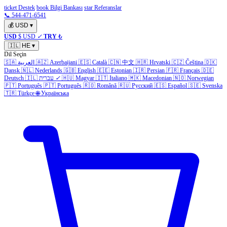
ticket Destek
book Bilgi Bankası
star Referanslar
📞 544-471-6541
💰
USD
▾
USD
$ USD
✓
TRY
₺
🇮🇱
HE
▾
Dil Seçin
🇩🇰
Čeština
🇨🇿
Hrvatski
🇭🇷
中文
🇨🇳
Català
🇪🇸
Azerbaijani
🇦🇿
العربية
🇸🇦
Dansk
🇳🇱
Nederlands
🇬🇧
English
🇪🇪
Estonian
🇮🇷
Persian
🇫🇷
Français
🇩🇪
Norwegian
🇳🇴
Macedonian
🇲🇰
Italiano
🇮🇹
Magyar
🇭🇺
✓
עברית
🇮🇱
Deutsch
🇵🇹
Português
🇵🇹
Português
🇷🇴
Română
🇷🇺
Русский
🇪🇸
Español
🇸🇪
Svenska
🇹🇷
Türkçe
🌐
Українська