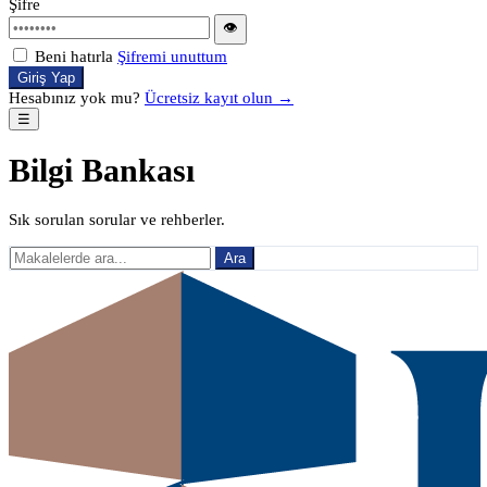
Şifre
👁
Beni hatırla
Şifremi unuttum
Giriş Yap
Hesabınız yok mu?
Ücretsiz kayıt olun →
☰
Bilgi Bankası
Sık sorulan sorular ve rehberler.
Ara