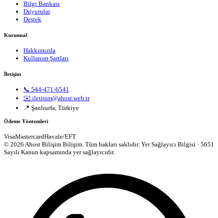
Bilgi Bankası
Duyurular
Destek
Kurumsal
Hakkımızda
Kullanım Şartları
İletişim
📞 544-471-6541
✉️ iletisim@ahost.web.tr
📍 Şanlıurfa, Türkiye
Ödeme Yöntemleri
Visa
Mastercard
Havale/EFT
© 2026 Ahost Bilişim Bilişim. Tüm hakları saklıdır.
Yer Sağlayıcı Bilgisi · 5651
Sayılı Kanun kapsamında yer sağlayıcıdır.