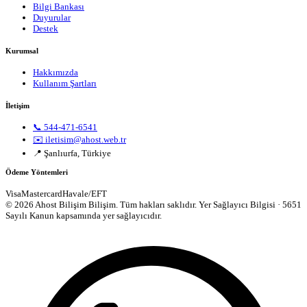
Bilgi Bankası
Duyurular
Destek
Kurumsal
Hakkımızda
Kullanım Şartları
İletişim
📞 544-471-6541
✉️ iletisim@ahost.web.tr
📍 Şanlıurfa, Türkiye
Ödeme Yöntemleri
Visa
Mastercard
Havale/EFT
© 2026 Ahost Bilişim Bilişim. Tüm hakları saklıdır.
Yer Sağlayıcı Bilgisi · 5651
Sayılı Kanun kapsamında yer sağlayıcıdır.