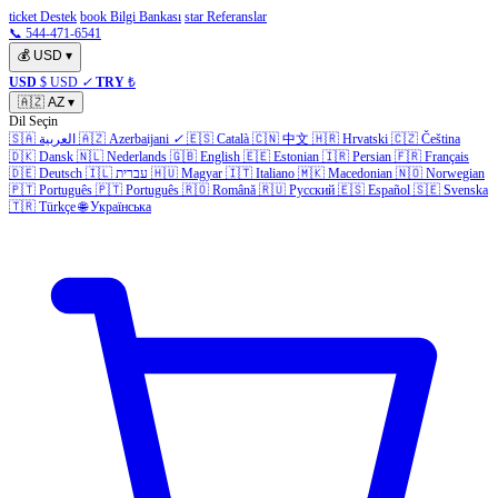
ticket Destek
book Bilgi Bankası
star Referanslar
📞 544-471-6541
💰
USD
▾
USD
$ USD
✓
TRY
₺
🇦🇿
AZ
▾
Dil Seçin
🇸🇦
العربية
🇦🇿
Azerbaijani
✓
🇪🇸
Català
🇨🇳
中文
🇭🇷
Hrvatski
🇨🇿
Čeština
🇩🇰
Dansk
🇳🇱
Nederlands
🇬🇧
English
🇪🇪
Estonian
🇮🇷
Persian
🇫🇷
Français
🇩🇪
Deutsch
🇮🇱
עברית
🇭🇺
Magyar
🇮🇹
Italiano
🇲🇰
Macedonian
🇳🇴
Norwegian
🇵🇹
Português
🇵🇹
Português
🇷🇴
Română
🇷🇺
Русский
🇪🇸
Español
🇸🇪
Svenska
🇹🇷
Türkçe
🌐
Українська