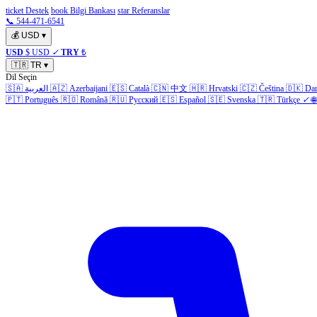
ticket Destek
book Bilgi Bankası
star Referanslar
📞 544-471-6541
💰
USD
▾
USD
$ USD
✓
TRY
₺
🇹🇷
TR
▾
Dil Seçin
🇸🇦
العربية
🇦🇿
Azerbaijani
🇪🇸
Català
🇨🇳
中文
🇭🇷
Hrvatski
🇨🇿
Čeština
🇩🇰
Da
🇵🇹
Português
🇷🇴
Română
🇷🇺
Русский
🇪🇸
Español
🇸🇪
Svenska
🇹🇷
Türkçe
✓
🌐