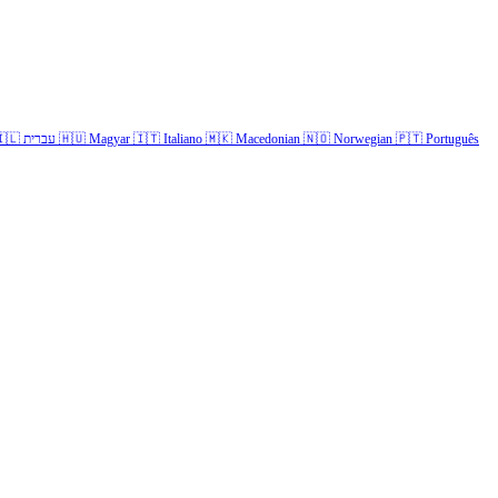
🇱
עברית
🇭🇺
Magyar
🇮🇹
Italiano
🇲🇰
Macedonian
🇳🇴
Norwegian
🇵🇹
Português