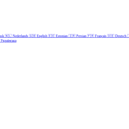
nsk
🇳🇱
Nederlands
🇬🇧
English
🇪🇪
Estonian
🇮🇷
Persian
🇫🇷
Français
🇩🇪
Deutsch

Українська