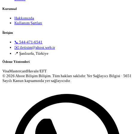
Kurumsal
Hakkımızda
Kullanım Şartları
İletişim
📞 544-471-6541
✉️ iletisim@ahost.web.tr
📍 Şanlıurfa, Türkiye
Ödeme Yöntemleri
Visa
Mastercard
Havale/EFT
© 2026 Ahost Bilişim Bilişim. Tüm hakları saklıdır.
Yer Sağlayıcı Bilgisi · 5651
Sayılı Kanun kapsamında yer sağlayıcıdır.