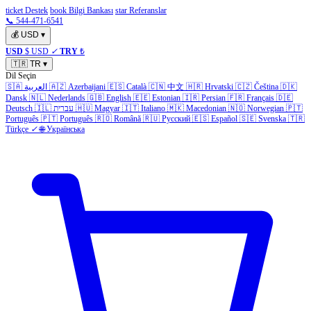
ticket Destek
book Bilgi Bankası
star Referanslar
📞 544-471-6541
💰
USD
▾
USD
$ USD
✓
TRY
₺
🇹🇷
TR
▾
Dil Seçin
🇸🇦
العربية
🇦🇿
Azerbaijani
🇪🇸
Català
🇨🇳
中文
🇭🇷
Hrvatski
🇨🇿
Čeština
🇩🇰
Dansk
🇳🇱
Nederlands
🇬🇧
English
🇪🇪
Estonian
🇮🇷
Persian
🇫🇷
Français
🇩🇪
Deutsch
🇮🇱
עברית
🇭🇺
Magyar
🇮🇹
Italiano
🇲🇰
Macedonian
🇳🇴
Norwegian
🇵🇹
Português
🇵🇹
Português
🇷🇴
Română
🇷🇺
Русский
🇪🇸
Español
🇸🇪
Svenska
🇹🇷
Türkçe
✓
🌐
Українська