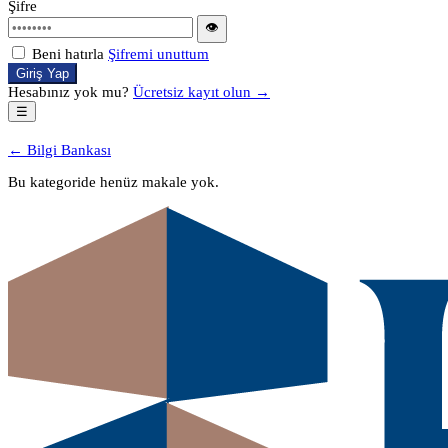
Şifre
👁
Beni hatırla
Şifremi unuttum
Giriş Yap
Hesabınız yok mu?
Ücretsiz kayıt olun →
☰
← Bilgi Bankası
Bu kategoride henüz makale yok.