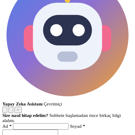
Yapay Zeka Asistanı
Çevrimiçi
−
Size nasıl hitap edelim?
Sohbete başlamadan önce birkaç bilgi
alalım.
Ad
*
Soyad
*