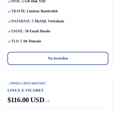
DISK:
5 GB Disk SSD
TRAFİK:
Limitsiz Bandwidth
DATABASE:
5 MySQL Veritabanı
EMAİL:
50 Email Hesabı
TLD:
5 Alt Domain
Nu bestellen
CPANEL LINUX HOSTING
LINUX E-TICARET
$116.00 USD
/ yıl