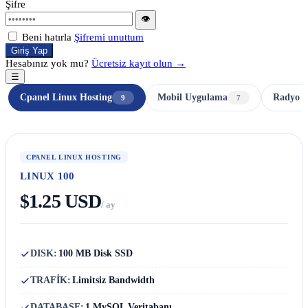
Şifre
👁
Beni hatırla
Şifremi unuttum
Giriş Yap
Hesabınız yok mu?
Ücretsiz kayıt olun →
☰
Cpanel Linux Hosting
Mobil Uygulama
Radyo H
9
7
CPANEL LINUX HOSTING
LINUX 100
$1.25 USD
/ ay
DISK:
100 MB Disk SSD
TRAFİK:
Limitsiz Bandwidth
DATABASE:
1 MySQL Veritabanı