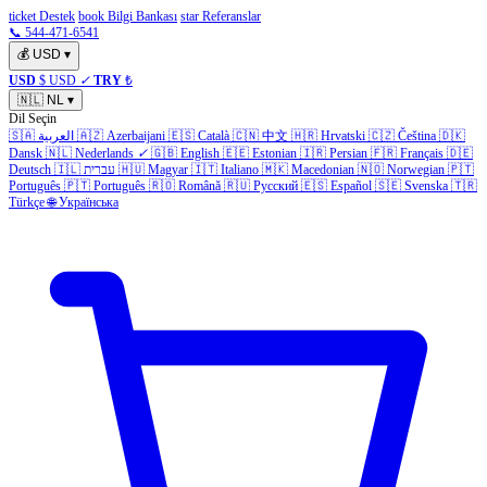
ticket Destek
book Bilgi Bankası
star Referanslar
📞 544-471-6541
💰
USD
▾
USD
$ USD
✓
TRY
₺
🇳🇱
NL
▾
Dil Seçin
🇸🇦
العربية
🇦🇿
Azerbaijani
🇪🇸
Català
🇨🇳
中文
🇭🇷
Hrvatski
🇨🇿
Čeština
🇩🇰
Dansk
🇳🇱
Nederlands
✓
🇬🇧
English
🇪🇪
Estonian
🇮🇷
Persian
🇫🇷
Français
🇩🇪
Deutsch
🇮🇱
עברית
🇭🇺
Magyar
🇮🇹
Italiano
🇲🇰
Macedonian
🇳🇴
Norwegian
🇵🇹
Português
🇵🇹
Português
🇷🇴
Română
🇷🇺
Русский
🇪🇸
Español
🇸🇪
Svenska
🇹🇷
Türkçe
🌐
Українська