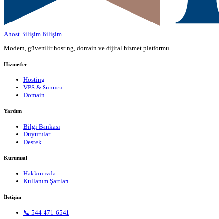
Ahost Bilişim
Bilişim
Modern, güvenilir hosting, domain ve dijital hizmet platformu.
Hizmetler
Hosting
VPS & Sunucu
Domain
Yardım
Bilgi Bankası
Duyurular
Destek
Kurumsal
Hakkımızda
Kullanım Şartları
İletişim
📞 544-471-6541