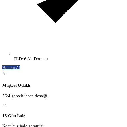
TLD: 6 Alt Domain
Hemen Al
⭐
Müşteri Odaklı
7/24 gerçek insan desteği.
↩️
15 Gün İade
Koşulsuz iade garantisi.