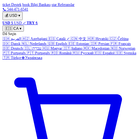
ticket Destek
book Bilgi Bankası
star Referanslar
📞 544-471-6541
💰
USD
▾
USD
$ USD
✓
TRY
₺
🇪🇸
CA
▾
Dil Seçin
🇸🇦
العربية
🇦🇿
Azerbaijani
🇪🇸
Català
✓
🇨🇳
中文
🇭🇷
Hrvatski
🇨🇿
Čeština
🇩🇰
Dansk
🇳🇱
Nederlands
🇬🇧
English
🇪🇪
Estonian
🇮🇷
Persian
🇫🇷
Français
🇩🇪
Deutsch
🇮🇱
עברית
🇭🇺
Magyar
🇮🇹
Italiano
🇲🇰
Macedonian
🇳🇴
Norwegian
🇵🇹
Português
🇵🇹
Português
🇷🇴
Română
🇷🇺
Русский
🇪🇸
Español
🇸🇪
Svenska
🇹🇷
Türkçe
🌐
Українська