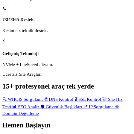
📞
7/24/365 Destek
Kesintisiz teknik destek.
⚡
Gelişmiş Teknoloji
NVMe + LiteSpeed altyapı.
Ücretsiz Site Araçları
15+ profesyonel araç tek yerde
🔍
WHOIS Sorgulama
🌐
DNS Kontrol
🔒
SSL Kontrol
🚀
Site Hız
Testi
📊
SEO Analiz
🛡️
Güvenlik Başlıkları
📍
IP Sorgulama
💎
Domain Değerleme
Hemen Başlayın