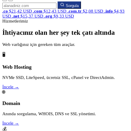
Sorgula
.co
$21,42 USD
.com
$12,43 USD
.com.tr
$2,08 USD
.info
$4,93
USD
.net
$15,37 USD
.org
$9,33 USD
Hizmetlerimiz
İhtiyacınız olan her şey tek çatı altında
Web varlığınız için gereken tüm araçlar.
🖥️
Web Hosting
NVMe SSD, LiteSpeed, ücretsiz SSL, cPanel ve DirectAdmin.
İncele →
🌐
Domain
Anında sorgulama, WHOIS, DNS ve SSL yönetimi.
İncele →
💰