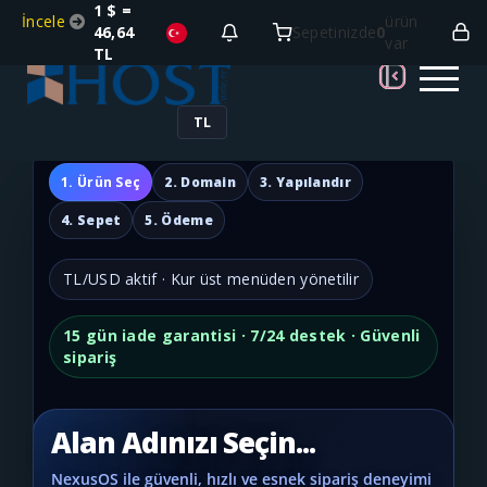
1 $ =
İncele
ürün
46,64
Sepetinizde
0
var
TL
TL
1. Ürün Seç
2. Domain
3. Yapılandır
4. Sepet
5. Ödeme
TL/USD aktif · Kur üst menüden yönetilir
15 gün iade garantisi · 7/24 destek · Güvenli
sipariş
Alan Adınızı Seçin...