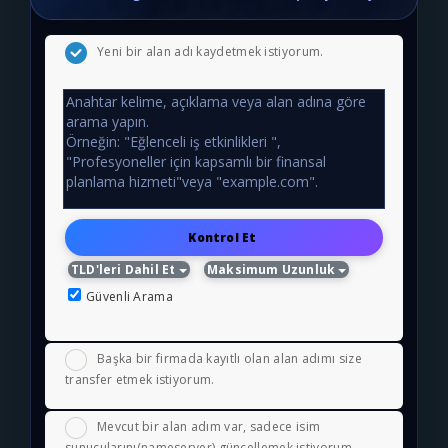
Yeni bir alan adı kaydetmek istiyorum.
Kontrol Et
TLD'leri Dahil Et
Maksimum Uzunluk
Güvenli Arama
Başka bir firmada kayıtlı olan alan adımı size
transfer etmek istiyorum.
Mevcut bir alan adım var, sadece isim
sunucularını(nameserver) güncellemek istiyorum.