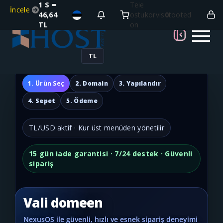
1 $ =
Teie
İncele
46,64
ostukorvis
0
tooted
TL
on
TL
1. Ürün Seç
2. Domain
3. Yapılandır
4. Sepet
5. Ödeme
TL/USD aktif · Kur üst menüden yönetilir
15 gün iade garantisi · 7/24 destek · Güvenli
sipariş
Vali domeen