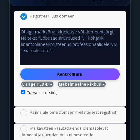
Registreeri uus domeen
Kontrollima
Lisage TLD-D
Maksimaalne Pikkus
Turvaline otsing
Kanna üle oma domeen meile teisest registrist
Ma kavatsen kasutada enda olemasolevat
domeeni ja uuendan oma nimeserverid