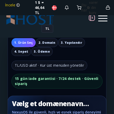
1 $ =
varer
İncele
Du
46,64
0
i din
har
TL
kurv
TL
1. Ürün Seç
2. Domain
3. Yapılandır
4. Sepet
5. Ödeme
TL/USD aktif · Kur üst menüden yönetilir
15 gün iade garantisi · 7/24 destek · Güvenli
sipariş
Vælg et domænenavn…