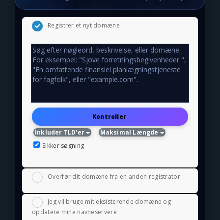
Registrer et nyt domæne
Kontroller
Inkluder TLD'er
Maksimal Længde
Sikker søgning
Overfør dit domæne fra en anden registrator
Jeg vil bruge mit eksisterende domæne og
opdatere mine navneservere