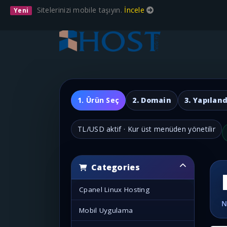
Sitelerinizi mobile taşıyın.
İncele
Yeni
1. Ürün Seç
2. Domain
3. Yapıland
TL/USD aktif · Kur üst menüden yönetilir
Categories
Cpanel Linux Hosting
Mobil Uygulama