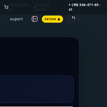
Tens articles
a la teva
+ (90) 544-471-65-
0
de
cistella
41
TL
suport
ENTRAR