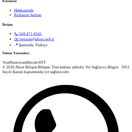
Kurumsal
Hakkımızda
Kullanım Şartları
İletişim
📞 544-471-6541
✉️ iletisim@ahost.web.tr
📍 Şanlıurfa, Türkiye
Ödeme Yöntemleri
Visa
Mastercard
Havale/EFT
© 2026 Ahost Bilişim Bilişim. Tüm hakları saklıdır.
Yer Sağlayıcı Bilgisi · 5651
Sayılı Kanun kapsamında yer sağlayıcıdır.