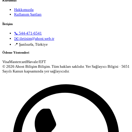
Kurumsal
Hakkımızda
Kullanım Şartları
İletişim
📞 544-471-6541
✉️ iletisim@ahost.web.tr
📍 Şanlıurfa, Türkiye
Ödeme Yöntemleri
Visa
Mastercard
Havale/EFT
© 2026 Ahost Bilişim Bilişim. Tüm hakları saklıdır.
Yer Sağlayıcı Bilgisi · 5651
Sayılı Kanun kapsamında yer sağlayıcıdır.