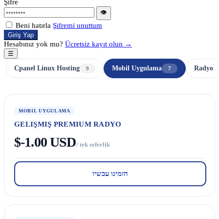
Şifre
👁
Beni hatırla
Şifremi unuttum
Giriş Yap
Hesabınız yok mu?
Ücretsiz kayıt olun →
☰
Cpanel Linux Hosting
Mobil Uygulama
Radyo H
9
7
MOBIL UYGULAMA
GELIŞMIŞ PREMIUM RADYO
$-1.00 USD
/ tek seferlik
הזמינו עכשיו