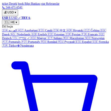
ticket Destek
book Bilgi Bankası
star Referanslar
📞 544-471-6541
💰
USD
▾
USD
$ USD
✓
TRY
₺
🇮🇱
HE
▾
Dil Seçin
🇩🇰
Čeština
🇨🇿
Hrvatski
🇭🇷
中文
🇨🇳
Català
🇪🇸
Azerbaijani
🇦🇿
العربية
🇸🇦
Dansk
🇳🇱
Nederlands
🇬🇧
English
🇪🇪
Estonian
🇮🇷
Persian
🇫🇷
Français
🇩🇪
Norwegian
🇳🇴
Macedonian
🇲🇰
Italiano
🇮🇹
Magyar
🇭🇺
✓
עברית
🇮🇱
Deutsch
🇵🇹
Português
🇵🇹
Português
🇷🇴
Română
🇷🇺
Русский
🇪🇸
Español
🇸🇪
Svenska
🇹🇷
Türkçe
🌐
Українська