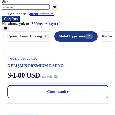
Şifre
👁
Beni hatırla
Şifremi unuttum
Giriş Yap
Hesabınız yok mu?
Ücretsiz kayıt olun →
☰
Cpanel Linux Hosting
Mobil Uygulama
Radyo H
9
7
MOBIL UYGULAMA
GELIŞMIŞ PREMIUM RADYO
$-1.00 USD
/ tek seferlik
Commander