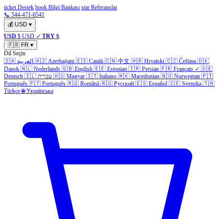
ticket Destek
book Bilgi Bankası
star Referanslar
📞 544-471-6541
💰
USD
▾
USD
$ USD
✓
TRY
₺
🇫🇷
FR
▾
Dil Seçin
🇸🇦
العربية
🇦🇿
Azerbaijani
🇪🇸
Català
🇨🇳
中文
🇭🇷
Hrvatski
🇨🇿
Čeština
🇩🇰
Dansk
🇳🇱
Nederlands
🇬🇧
English
🇪🇪
Estonian
🇮🇷
Persian
🇫🇷
Français
✓
🇩🇪
Deutsch
🇮🇱
עברית
🇭🇺
Magyar
🇮🇹
Italiano
🇲🇰
Macedonian
🇳🇴
Norwegian
🇵🇹
Português
🇵🇹
Português
🇷🇴
Română
🇷🇺
Русский
🇪🇸
Español
🇸🇪
Svenska
🇹🇷
Türkçe
🌐
Українська