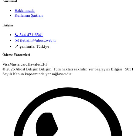
Kurumsal
Hakkımızda
Kullanım Şartları
İletişim
📞 544-471-6541
✉️ iletisim@ahost.web.tr
📍 Şanlıurfa, Türkiye
Ödeme Yöntemleri
Visa
Mastercard
Havale/EFT
© 2026 Ahost Bilişim Bilişim. Tüm hakları saklıdır.
Yer Sağlayıcı Bilgisi · 5651
Sayılı Kanun kapsamında yer sağlayıcıdır.