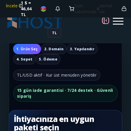
1 $ =
İncele
Sizin
xidmət
46,64
0
səbətinizdə
var
TL
TL
1. Ürün Seç
2. Domain
3. Yapılandır
4. Sepet
5. Ödeme
TL/USD aktif · Kur üst menüden yönetilir
15 gün iade garantisi · 7/24 destek · Güvenli
sipariş
İhtiyacınıza en uygun
paketi seçin