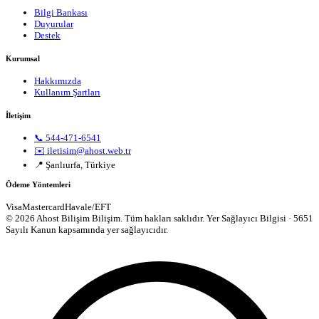
Bilgi Bankası
Duyurular
Destek
Kurumsal
Hakkımızda
Kullanım Şartları
İletişim
📞 544-471-6541
✉️ iletisim@ahost.web.tr
📍 Şanlıurfa, Türkiye
Ödeme Yöntemleri
Visa
Mastercard
Havale/EFT
© 2026 Ahost Bilişim Bilişim. Tüm hakları saklıdır.
Yer Sağlayıcı Bilgisi · 5651
Sayılı Kanun kapsamında yer sağlayıcıdır.