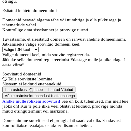
otsingu.
Esitatud kehtetu domeeninimi
Domeenid peavad algama tähe või numbriga
ja olla pikkusega
ja
tähemärkide vahel
Kontrollige oma sissekannet ja proovige uuesti.
Tuvastasime, et sisestatud domeen on rahvusvaheline domeeninimi.
Jätkamiseks valige soovitud domeeni keel.
Valige domeeni keel, mida soovite registreerida.
Jätkake selle domeeni registreerimist
Edastage meile ja pikendage 1
aasta võrra*
Soovitatud domeenid
Teile soovituste loomine
Süsteem ei leidnud ettepanekuid.
Lisa ostukorvi
Laeb…
Lisatud
Võetud
Võtke ostmiseks ühendust tugiteenusega
Andke mulle rohkem soovitusi!
See on kõik tulemused, mis meil teie
jaoks on! Kui te pole ikka veel otsitavat leidnud, proovige mõnda
muud otsinguterminit või märksõna.
Domeeninime soovitused ei pruugi alati saadaval olla. Saadavust
kontrollitakse reaalajas ostukorvi lisamise hetkel.