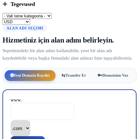
Tegevused
ALAN ADI SEÇIMI
Hizmetiniz için alan adını belirleyin.
Sepetinizdeki bir alan adını kullanabilir, yeni bir alan adı
kaydedebilir veya başka firmadaki alan adınızı bize taşıyabilirsiniz.
🌐
⇆
🔑
Yeni Domain Kaydet
Transfer Et
Domainim Var
www.