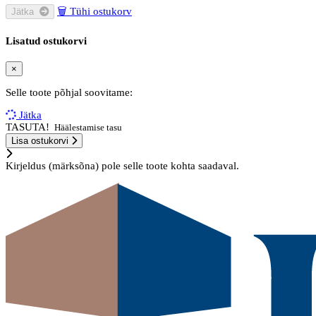
🗑
Tühi ostukorv
Jätka
Lisatud ostukorvi
×
Selle toote põhjal soovitame:
Jätka
TASUTA!
Häälestamise tasu
Lisa ostukorvi
Kirjeldus (märksõna) pole selle toote kohta saadaval.