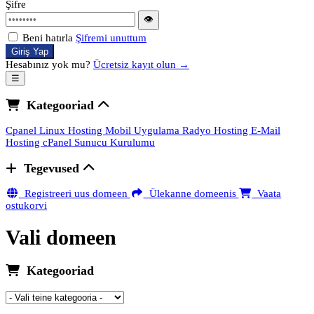
Şifre
👁
Beni hatırla
Şifremi unuttum
Giriş Yap
Hesabınız yok mu?
Ücretsiz kayıt olun →
☰
Kategooriad
Cpanel Linux Hosting
Mobil Uygulama
Radyo Hosting
E-Mail
Hosting
cPanel Sunucu Kurulumu
Tegevused
Registreeri uus domeen
Ülekanne domeenis
Vaata
ostukorvi
Vali domeen
Kategooriad