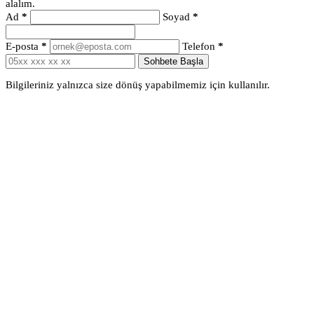
alalım.
Ad
*
Soyad
*
E-posta
*
Telefon
*
Sohbete Başla
Bilgileriniz yalnızca size dönüş yapabilmemiz için kullanılır.