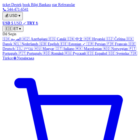
ticket Destek
book Bilgi Bankası
star Referanslar
📞 544-471-6541
💰
USD
▾
USD
$ USD
✓
TRY
₺
🇪🇪
ET
▾
Dil Seçin
🇸🇦
العربية
🇦🇿
Azerbaijani
🇪🇸
Català
🇨🇳
中文
🇭🇷
Hrvatski
🇨🇿
Čeština
🇩🇰
Dansk
🇳🇱
Nederlands
🇬🇧
English
🇪🇪
Estonian
✓
🇮🇷
Persian
🇫🇷
Français
🇩🇪
Deutsch
🇮🇱
עברית
🇭🇺
Magyar
🇮🇹
Italiano
🇲🇰
Macedonian
🇳🇴
Norwegian
🇵🇹
Português
🇵🇹
Português
🇷🇴
Română
🇷🇺
Русский
🇪🇸
Español
🇸🇪
Svenska
🇹🇷
Türkçe
🌐
Українська