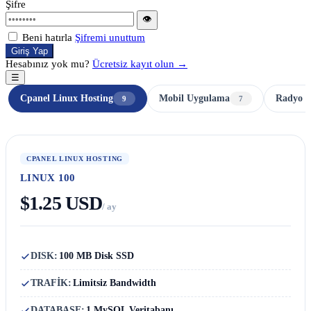
Şifre
👁
Beni hatırla
Şifremi unuttum
Giriş Yap
Hesabınız yok mu?
Ücretsiz kayıt olun →
☰
Cpanel Linux Hosting
Mobil Uygulama
Radyo H
9
7
CPANEL LINUX HOSTING
LINUX 100
$1.25 USD
/ ay
DISK:
100 MB Disk SSD
TRAFİK:
Limitsiz Bandwidth
DATABASE:
1 MySQL Veritabanı