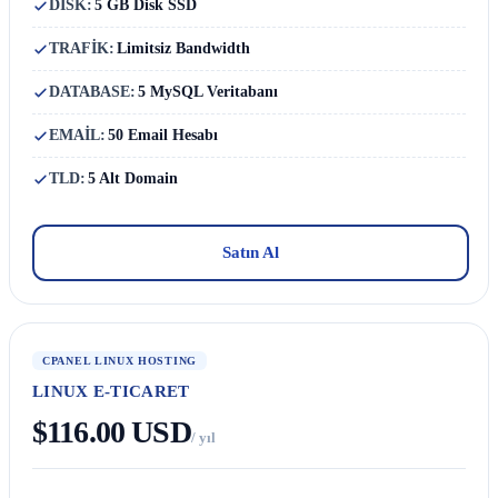
DISK:
5 GB Disk SSD
TRAFİK:
Limitsiz Bandwidth
DATABASE:
5 MySQL Veritabanı
EMAİL:
50 Email Hesabı
TLD:
5 Alt Domain
Satın Al
CPANEL LINUX HOSTING
LINUX E-TICARET
$116.00 USD
/ yıl