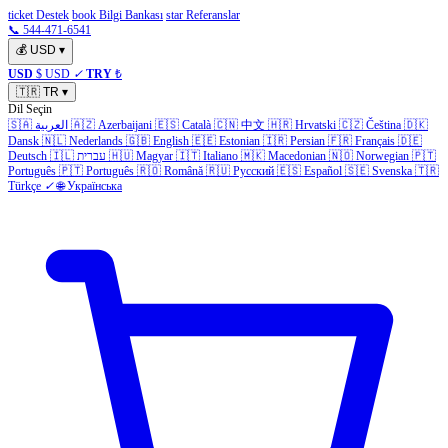
ticket Destek
book Bilgi Bankası
star Referanslar
📞 544-471-6541
💰
USD
▾
USD
$ USD
✓
TRY
₺
🇹🇷
TR
▾
Dil Seçin
🇸🇦
العربية
🇦🇿
Azerbaijani
🇪🇸
Català
🇨🇳
中文
🇭🇷
Hrvatski
🇨🇿
Čeština
🇩🇰
Dansk
🇳🇱
Nederlands
🇬🇧
English
🇪🇪
Estonian
🇮🇷
Persian
🇫🇷
Français
🇩🇪
Deutsch
🇮🇱
עברית
🇭🇺
Magyar
🇮🇹
Italiano
🇲🇰
Macedonian
🇳🇴
Norwegian
🇵🇹
Português
🇵🇹
Português
🇷🇴
Română
🇷🇺
Русский
🇪🇸
Español
🇸🇪
Svenska
🇹🇷
Türkçe
✓
🌐
Українська