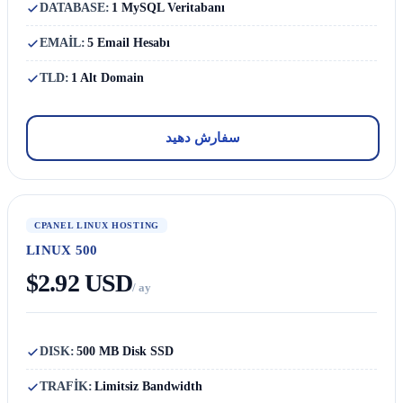
DATABASE:
1 MySQL Veritabanı
EMAİL:
5 Email Hesabı
TLD:
1 Alt Domain
سفارش دهید
CPANEL LINUX HOSTING
LINUX 500
$2.92 USD
/ ay
DISK:
500 MB Disk SSD
TRAFİK:
Limitsiz Bandwidth