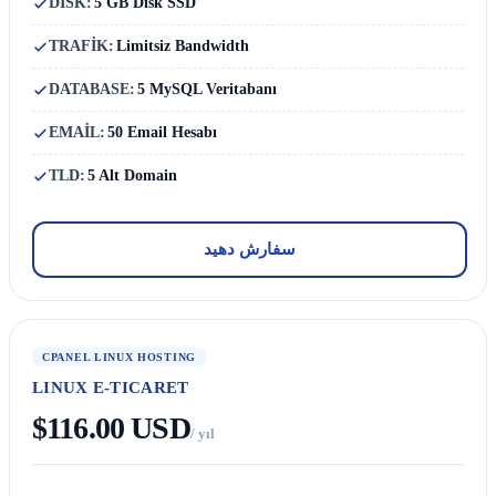
DISK:
5 GB Disk SSD
TRAFİK:
Limitsiz Bandwidth
DATABASE:
5 MySQL Veritabanı
EMAİL:
50 Email Hesabı
TLD:
5 Alt Domain
سفارش دهید
CPANEL LINUX HOSTING
LINUX E-TICARET
$116.00 USD
/ yıl