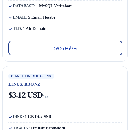
DATABASE:
1 MySQL Veritabanı
EMAİL:
5 Email Hesabı
TLD:
1 Alt Domain
سفارش دهید
CPANEL LINUX HOSTING
LINUX BRONZ
$3.12 USD
/ ay
DISK:
1 GB Disk SSD
TRAFİK:
Limitsiz Bandwidth