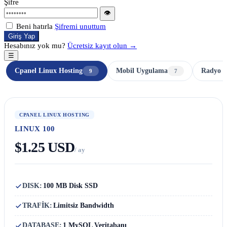
Şifre
👁
Beni hatırla
Şifremi unuttum
Giriş Yap
Hesabınız yok mu?
Ücretsiz kayıt olun →
☰
Cpanel Linux Hosting
Mobil Uygulama
Radyo H
9
7
CPANEL LINUX HOSTING
LINUX 100
$1.25 USD
/ ay
DISK:
100 MB Disk SSD
TRAFİK:
Limitsiz Bandwidth
DATABASE:
1 MySQL Veritabanı