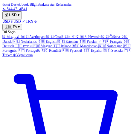
ticket Destek
book Bilgi Bankası
star Referanslar
📞 544-471-6541
💰
USD
▾
USD
$ USD
✓
TRY
₺
🇮🇷
FA
▾
Dil Seçin
🇩🇰
Čeština
🇨🇿
Hrvatski
🇭🇷
中文
🇨🇳
Català
🇪🇸
Azerbaijani
🇦🇿
العربية
🇸🇦
Dansk
🇳🇱
Nederlands
🇬🇧
English
🇪🇪
Estonian
🇮🇷
Persian
✓
🇫🇷
Français
🇩🇪
🇵🇹
Norwegian
🇳🇴
Macedonian
🇲🇰
Italiano
🇮🇹
Magyar
🇭🇺
עברית
🇮🇱
Deutsch
Português
🇵🇹
Português
🇷🇴
Română
🇷🇺
Русский
🇪🇸
Español
🇸🇪
Svenska
🇹🇷
Türkçe
🌐
Українська