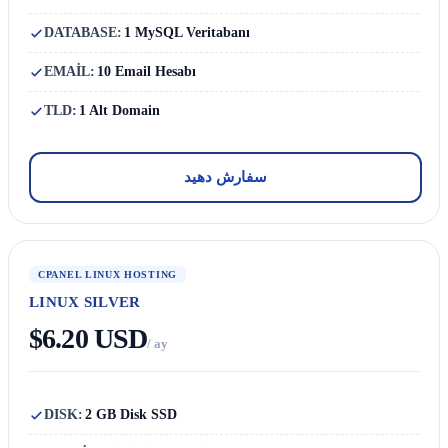
DATABASE:
1 MySQL Veritabanı
EMAİL:
10 Email Hesabı
TLD:
1 Alt Domain
سفارش دهید
CPANEL LINUX HOSTING
LINUX SILVER
$6.20 USD
/ ay
DISK:
2 GB Disk SSD