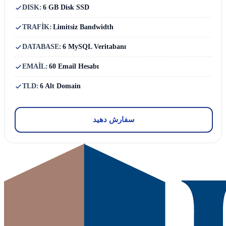
DISK:
6 GB Disk SSD
TRAFİK:
Limitsiz Bandwidth
DATABASE:
6 MySQL Veritabanı
EMAİL:
60 Email Hesabı
TLD:
6 Alt Domain
سفارش دهید