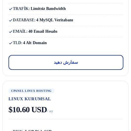
TRAFİK:
Limitsiz Bandwidth
DATABASE:
4 MySQL Veritabanı
EMAİL:
40 Email Hesabı
TLD:
4 Alt Domain
سفارش دهید
CPANEL LINUX HOSTING
LINUX KURUMSAL
$10.60 USD
/ ay