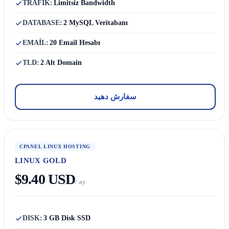
TRAFİK:
Limitsiz Bandwidth
DATABASE:
2 MySQL Veritabanı
EMAİL:
20 Email Hesabı
TLD:
2 Alt Domain
سفارش دهید
CPANEL LINUX HOSTING
LINUX GOLD
$9.40 USD
/ ay
DISK:
3 GB Disk SSD