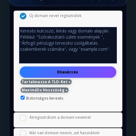
Új domain nevet regisztrálok
Ellenőrzés
Tartalmazza A TLD-Ket
Maximális Hosszúság
Biztonságos keresés
Átregisztrálom a domain nevemet
Már van domain nevem, azt használom