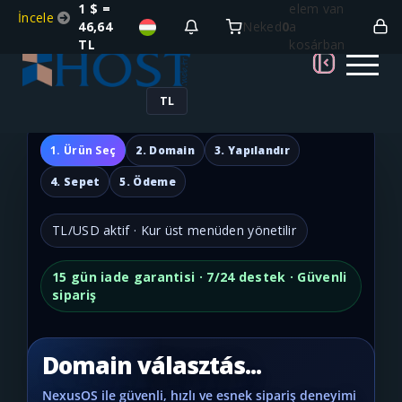
1 $ =
elem van
İncele
46,64
Neked
0
a
TL
kosárban
TL
1. Ürün Seç
2. Domain
3. Yapılandır
4. Sepet
5. Ödeme
TL/USD aktif · Kur üst menüden yönetilir
15 gün iade garantisi · 7/24 destek · Güvenli
sipariş
Domain választás...