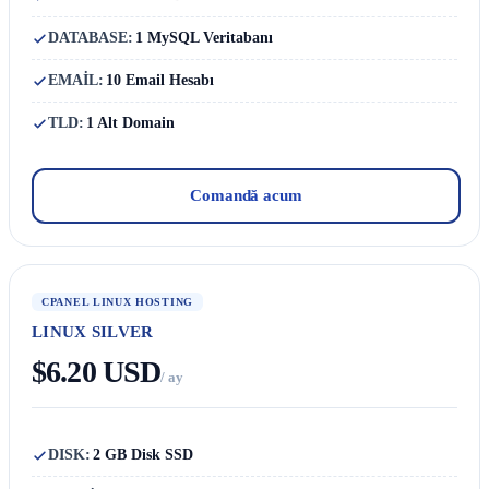
DATABASE:
1 MySQL Veritabanı
EMAİL:
10 Email Hesabı
TLD:
1 Alt Domain
Comandă acum
CPANEL LINUX HOSTING
LINUX SILVER
$6.20 USD
/ ay
DISK:
2 GB Disk SSD