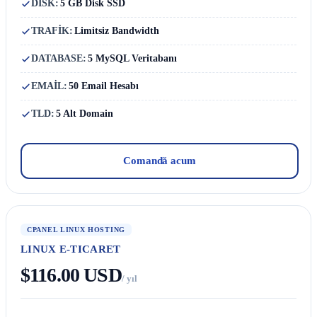
DISK:
5 GB Disk SSD
TRAFİK:
Limitsiz Bandwidth
DATABASE:
5 MySQL Veritabanı
EMAİL:
50 Email Hesabı
TLD:
5 Alt Domain
Comandă acum
CPANEL LINUX HOSTING
LINUX E-TICARET
$116.00 USD
/ yıl