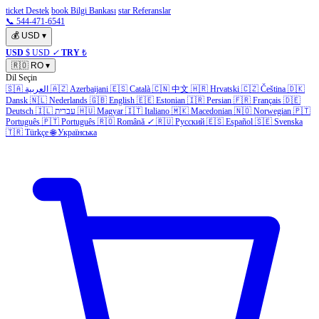
ticket Destek
book Bilgi Bankası
star Referanslar
📞 544-471-6541
💰
USD
▾
USD
$ USD
✓
TRY
₺
🇷🇴
RO
▾
Dil Seçin
🇸🇦
العربية
🇦🇿
Azerbaijani
🇪🇸
Català
🇨🇳
中文
🇭🇷
Hrvatski
🇨🇿
Čeština
🇩🇰
Dansk
🇳🇱
Nederlands
🇬🇧
English
🇪🇪
Estonian
🇮🇷
Persian
🇫🇷
Français
🇩🇪
Deutsch
🇮🇱
עברית
🇭🇺
Magyar
🇮🇹
Italiano
🇲🇰
Macedonian
🇳🇴
Norwegian
🇵🇹
Português
🇵🇹
Português
🇷🇴
Română
✓
🇷🇺
Русский
🇪🇸
Español
🇸🇪
Svenska
🇹🇷
Türkçe
🌐
Українська