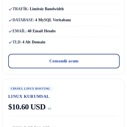
TRAFİK:
Limitsiz Bandwidth
DATABASE:
4 MySQL Veritabanı
EMAİL:
40 Email Hesabı
TLD:
4 Alt Domain
Comandă acum
CPANEL LINUX HOSTING
LINUX KURUMSAL
$10.60 USD
/ ay