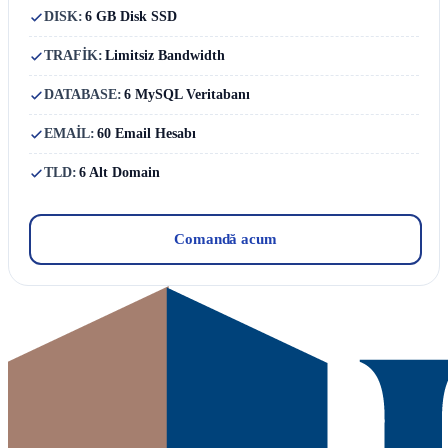
DISK:
6 GB Disk SSD
TRAFİK:
Limitsiz Bandwidth
DATABASE:
6 MySQL Veritabanı
EMAİL:
60 Email Hesabı
TLD:
6 Alt Domain
Comandă acum