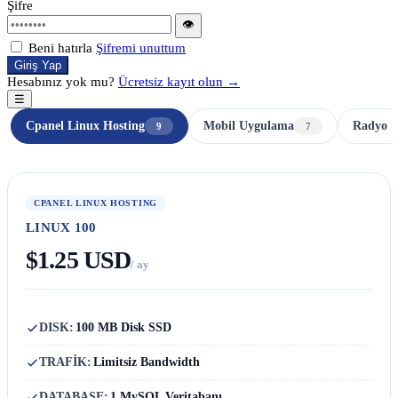
Şifre
👁
Beni hatırla
Şifremi unuttum
Giriş Yap
Hesabınız yok mu?
Ücretsiz kayıt olun →
☰
Cpanel Linux Hosting
Mobil Uygulama
Radyo H
9
7
CPANEL LINUX HOSTING
LINUX 100
$1.25 USD
/ ay
DISK:
100 MB Disk SSD
TRAFİK:
Limitsiz Bandwidth
DATABASE:
1 MySQL Veritabanı