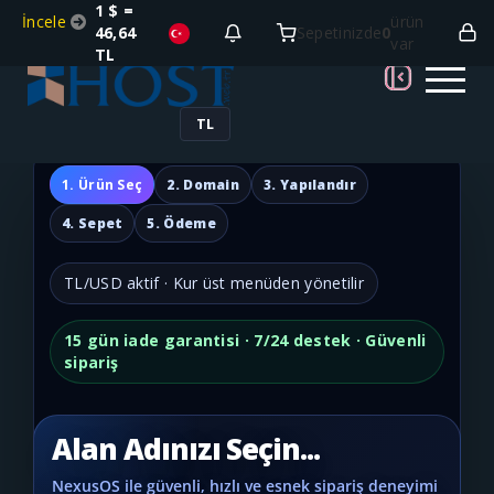
1 $ =
İncele
ürün
46,64
Sepetinizde
0
var
TL
TL
1. Ürün Seç
2. Domain
3. Yapılandır
4. Sepet
5. Ödeme
TL/USD aktif · Kur üst menüden yönetilir
15 gün iade garantisi · 7/24 destek · Güvenli
sipariş
Alan Adınızı Seçin...