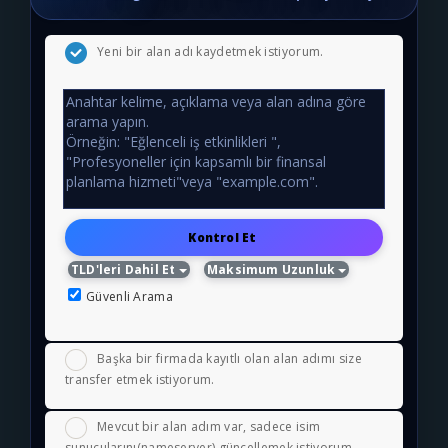
Yeni bir alan adı kaydetmek istiyorum.
Kontrol Et
TLD'leri Dahil Et
Maksimum Uzunluk
Güvenli Arama
Başka bir firmada kayıtlı olan alan adımı size
transfer etmek istiyorum.
Mevcut bir alan adım var, sadece isim
sunucularını(nameserver) güncellemek istiyorum.