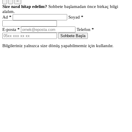
−
Size nasıl hitap edelim?
Sohbete başlamadan önce birkaç bilgi
alalım.
Ad
*
Soyad
*
E-posta
*
Telefon
*
Sohbete Başla
Bilgileriniz yalnızca size dönüş yapabilmemiz için kullanılır.