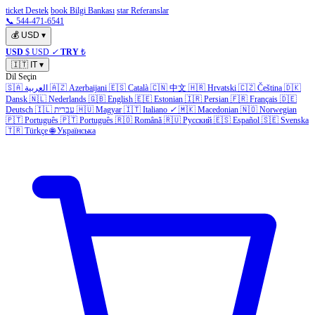
ticket Destek
book Bilgi Bankası
star Referanslar
📞 544-471-6541
💰
USD
▾
USD
$ USD
✓
TRY
₺
🇮🇹
IT
▾
Dil Seçin
🇸🇦
العربية
🇦🇿
Azerbaijani
🇪🇸
Català
🇨🇳
中文
🇭🇷
Hrvatski
🇨🇿
Čeština
🇩🇰
Dansk
🇳🇱
Nederlands
🇬🇧
English
🇪🇪
Estonian
🇮🇷
Persian
🇫🇷
Français
🇩🇪
Deutsch
🇮🇱
עברית
🇭🇺
Magyar
🇮🇹
Italiano
✓
🇲🇰
Macedonian
🇳🇴
Norwegian
🇵🇹
Português
🇵🇹
Português
🇷🇴
Română
🇷🇺
Русский
🇪🇸
Español
🇸🇪
Svenska
🇹🇷
Türkçe
🌐
Українська