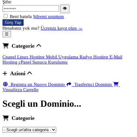
Şifre
👁
Beni hatırla
Şifremi unuttum
Giriş Yap
Hesabınız yok mu?
Ücretsiz kayıt olun →
☰
Categorie
Cpanel Linux Hosting
Mobil Uygulama
Radyo Hosting
E-Mail
Hosting
cPanel Sunucu Kurulumu
Azioni
Registra un Nuovo Dominio
Trasferisci Dominio
Visualizza Carrello
Scegli un Dominio...
Categorie