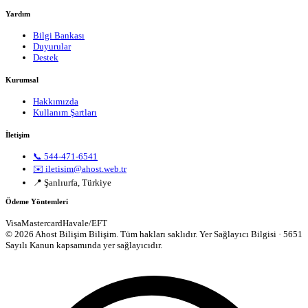
Yardım
Bilgi Bankası
Duyurular
Destek
Kurumsal
Hakkımızda
Kullanım Şartları
İletişim
📞 544-471-6541
✉️ iletisim@ahost.web.tr
📍 Şanlıurfa, Türkiye
Ödeme Yöntemleri
Visa
Mastercard
Havale/EFT
© 2026 Ahost Bilişim Bilişim. Tüm hakları saklıdır.
Yer Sağlayıcı Bilgisi · 5651
Sayılı Kanun kapsamında yer sağlayıcıdır.