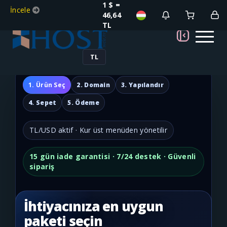
1 $ =
İncele
46,64
TL
TL
1. Ürün Seç
2. Domain
3. Yapılandır
4. Sepet
5. Ödeme
TL/USD aktif · Kur üst menüden yönetilir
15 gün iade garantisi · 7/24 destek · Güvenli
sipariş
İhtiyacınıza en uygun
paketi seçin