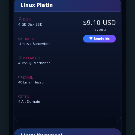
Linux Platin
DISK
$9.10 USD
4 GB Disk SSD
havonta
TRAFİK
Rendelés
Limitsiz Bandwidth
DATABASE
4 MySQL Veritabanı
EMAİL
40 Email Hesabı
TLD
4 Alt Domain