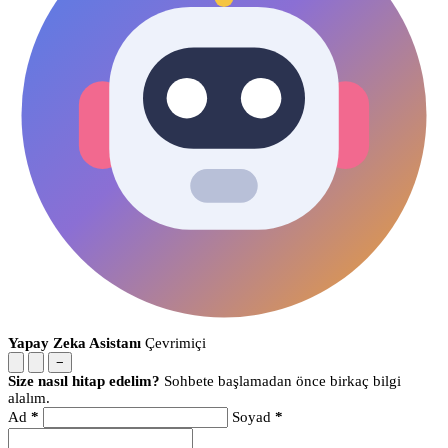
Yapay Zeka Asistanı
Çevrimiçi
−
Size nasıl hitap edelim?
Sohbete başlamadan önce birkaç bilgi
alalım.
Ad
*
Soyad
*