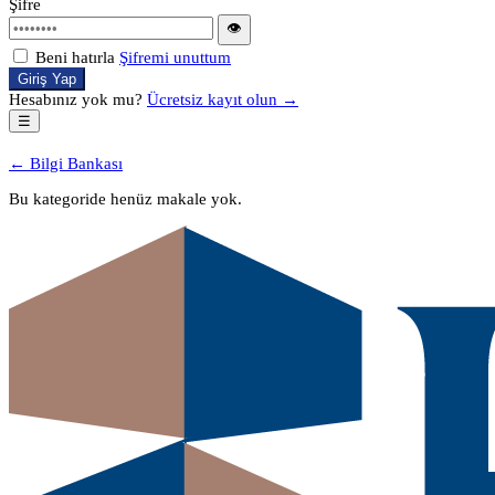
Şifre
👁
Beni hatırla
Şifremi unuttum
Giriş Yap
Hesabınız yok mu?
Ücretsiz kayıt olun →
☰
← Bilgi Bankası
Bu kategoride henüz makale yok.