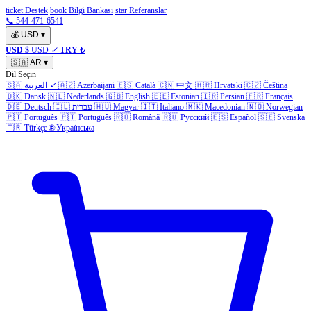
ticket Destek
book Bilgi Bankası
star Referanslar
📞 544-471-6541
💰
USD
▾
USD
$ USD
✓
TRY
₺
🇸🇦
AR
▾
Dil Seçin
Čeština
🇨🇿
Hrvatski
🇭🇷
中文
🇨🇳
Català
🇪🇸
Azerbaijani
🇦🇿
✓
العربية
🇸🇦
🇩🇰
Dansk
🇳🇱
Nederlands
🇬🇧
English
🇪🇪
Estonian
🇮🇷
Persian
🇫🇷
Français
Norwegian
🇳🇴
Macedonian
🇲🇰
Italiano
🇮🇹
Magyar
🇭🇺
עברית
🇮🇱
Deutsch
🇩🇪
🇵🇹
Português
🇵🇹
Português
🇷🇴
Română
🇷🇺
Русский
🇪🇸
Español
🇸🇪
Svenska
🇹🇷
Türkçe
🌐
Українська