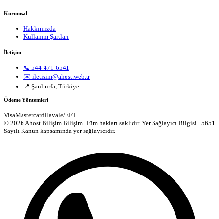
Kurumsal
Hakkımızda
Kullanım Şartları
İletişim
📞 544-471-6541
✉️ iletisim@ahost.web.tr
📍 Şanlıurfa, Türkiye
Ödeme Yöntemleri
Visa
Mastercard
Havale/EFT
© 2026 Ahost Bilişim Bilişim. Tüm hakları saklıdır.
Yer Sağlayıcı Bilgisi · 5651
Sayılı Kanun kapsamında yer sağlayıcıdır.