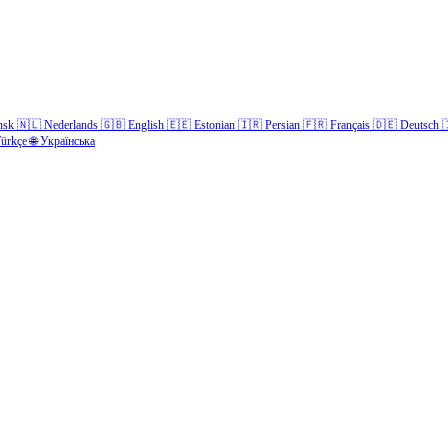
nsk
🇳🇱
Nederlands
🇬🇧
English
🇪🇪
Estonian
🇮🇷
Persian
🇫🇷
Français
🇩🇪
Deutsch

ürkçe
🌐
Українська