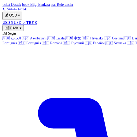
ticket Destek
book Bilgi Bankası
star Referanslar
📞 544-471-6541
💰
USD
▾
USD
$ USD
✓
TRY
₺
🇲🇰
MK
▾
Dil Seçin
🇸🇦
العربية
🇦🇿
Azerbaijani
🇪🇸
Català
🇨🇳
中文
🇭🇷
Hrvatski
🇨🇿
Čeština
🇩🇰
Da
Português
🇵🇹
Português
🇷🇴
Română
🇷🇺
Русский
🇪🇸
Español
🇸🇪
Svenska
🇹🇷
T