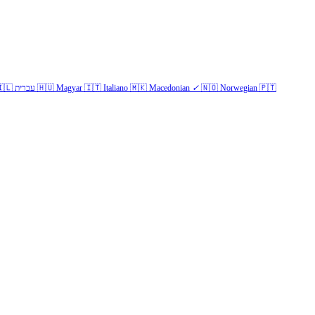
🇱
עברית
🇭🇺
Magyar
🇮🇹
Italiano
🇲🇰
Macedonian
✓
🇳🇴
Norwegian
🇵🇹