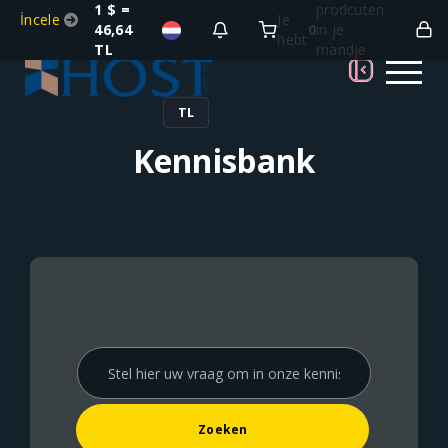
1 $ =
prodcuten
İncele
Je
46,64
0
in je
hebt
TL
mandje
TL
Kennisbank