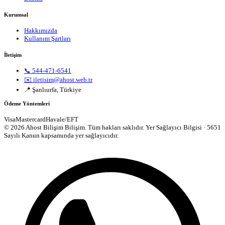
Kurumsal
Hakkımızda
Kullanım Şartları
İletişim
📞 544-471-6541
✉️ iletisim@ahost.web.tr
📍 Şanlıurfa, Türkiye
Ödeme Yöntemleri
Visa
Mastercard
Havale/EFT
© 2026 Ahost Bilişim Bilişim. Tüm hakları saklıdır.
Yer Sağlayıcı Bilgisi · 5651
Sayılı Kanun kapsamında yer sağlayıcıdır.