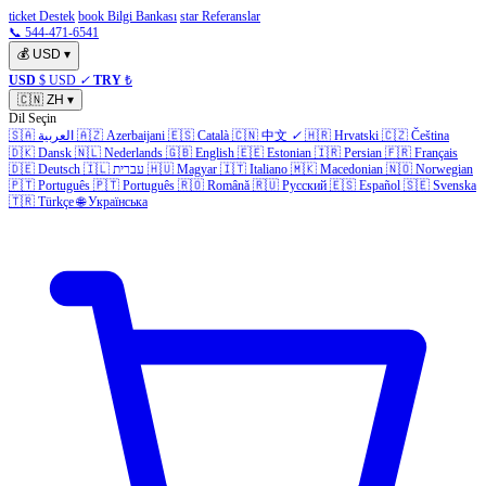
ticket Destek
book Bilgi Bankası
star Referanslar
📞 544-471-6541
💰
USD
▾
USD
$ USD
✓
TRY
₺
🇨🇳
ZH
▾
Dil Seçin
🇸🇦
العربية
🇦🇿
Azerbaijani
🇪🇸
Català
🇨🇳
中文
✓
🇭🇷
Hrvatski
🇨🇿
Čeština
🇩🇰
Dansk
🇳🇱
Nederlands
🇬🇧
English
🇪🇪
Estonian
🇮🇷
Persian
🇫🇷
Français
🇩🇪
Deutsch
🇮🇱
עברית
🇭🇺
Magyar
🇮🇹
Italiano
🇲🇰
Macedonian
🇳🇴
Norwegian
🇵🇹
Português
🇵🇹
Português
🇷🇴
Română
🇷🇺
Русский
🇪🇸
Español
🇸🇪
Svenska
🇹🇷
Türkçe
🌐
Українська