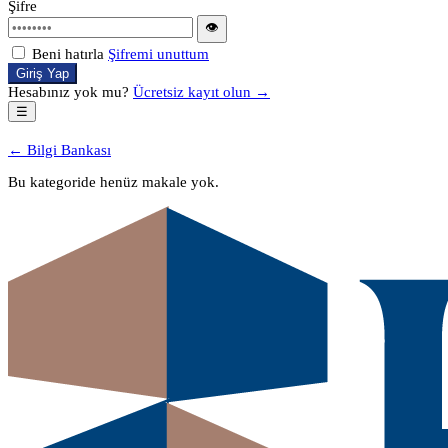
Şifre
👁
Beni hatırla
Şifremi unuttum
Giriş Yap
Hesabınız yok mu?
Ücretsiz kayıt olun →
☰
← Bilgi Bankası
Bu kategoride henüz makale yok.