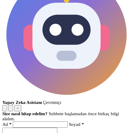
Yapay Zeka Asistanı
Çevrimiçi
−
Size nasıl hitap edelim?
Sohbete başlamadan önce birkaç bilgi
alalım.
Ad
*
Soyad
*