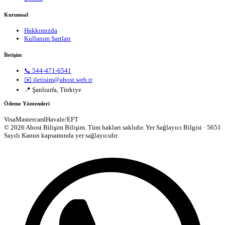
Kurumsal
Hakkımızda
Kullanım Şartları
İletişim
📞 544-471-6541
✉️ iletisim@ahost.web.tr
📍 Şanlıurfa, Türkiye
Ödeme Yöntemleri
Visa
Mastercard
Havale/EFT
© 2026 Ahost Bilişim Bilişim. Tüm hakları saklıdır.
Yer Sağlayıcı Bilgisi · 5651
Sayılı Kanun kapsamında yer sağlayıcıdır.