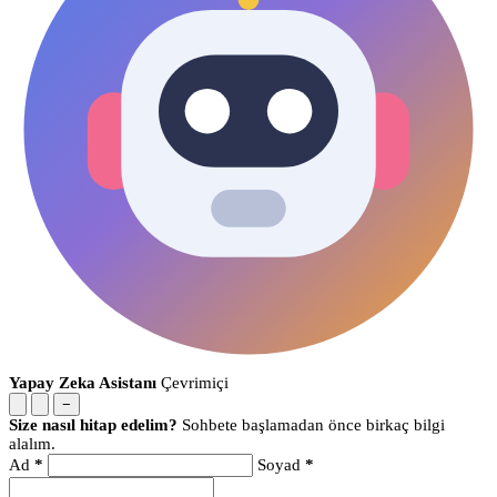
Yapay Zeka Asistanı
Çevrimiçi
−
Size nasıl hitap edelim?
Sohbete başlamadan önce birkaç bilgi
alalım.
Ad
*
Soyad
*