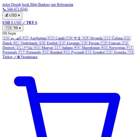
ticket Destek
book Bilgi Bankası
star Referanslar
📞 544-471-6541
💰
USD
▾
USD
$ USD
✓
TRY
₺
🇹🇷
TR
▾
Dil Seçin
🇸🇦
العربية
🇦🇿
Azerbaijani
🇪🇸
Català
🇨🇳
中文
🇭🇷
Hrvatski
🇨🇿
Čeština
🇩🇰
Dansk
🇳🇱
Nederlands
🇬🇧
English
🇪🇪
Estonian
🇮🇷
Persian
🇫🇷
Français
🇩🇪
Deutsch
🇮🇱
עברית
🇭🇺
Magyar
🇮🇹
Italiano
🇲🇰
Macedonian
🇳🇴
Norwegian
🇵🇹
Português
🇵🇹
Português
🇷🇴
Română
🇷🇺
Русский
🇪🇸
Español
🇸🇪
Svenska
🇹🇷
Türkçe
✓
🌐
Українська