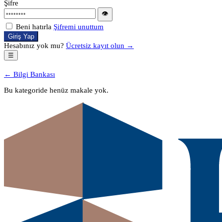
Şifre
👁
Beni hatırla
Şifremi unuttum
Giriş Yap
Hesabınız yok mu?
Ücretsiz kayıt olun →
☰
← Bilgi Bankası
Bu kategoride henüz makale yok.