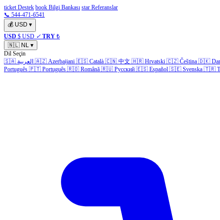
ticket Destek
book Bilgi Bankası
star Referanslar
📞 544-471-6541
💰
USD
▾
USD
$ USD
✓
TRY
₺
🇳🇱
NL
▾
Dil Seçin
🇸🇦
العربية
🇦🇿
Azerbaijani
🇪🇸
Català
🇨🇳
中文
🇭🇷
Hrvatski
🇨🇿
Čeština
🇩🇰
Da
Português
🇵🇹
Português
🇷🇴
Română
🇷🇺
Русский
🇪🇸
Español
🇸🇪
Svenska
🇹🇷
T