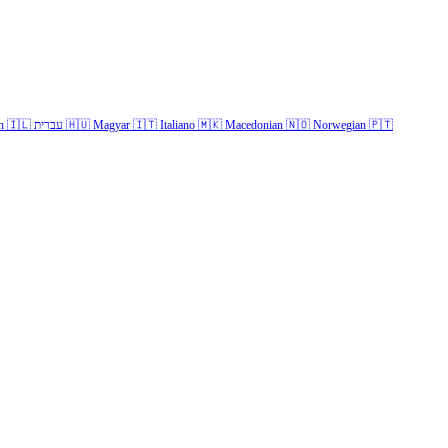
h
🇮🇱
עברית
🇭🇺
Magyar
🇮🇹
Italiano
🇲🇰
Macedonian
🇳🇴
Norwegian
🇵🇹