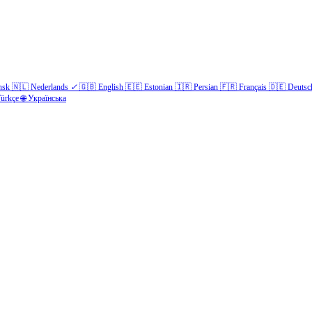
nsk
🇳🇱
Nederlands
✓
🇬🇧
English
🇪🇪
Estonian
🇮🇷
Persian
🇫🇷
Français
🇩🇪
Deutsc
ürkçe
🌐
Українська